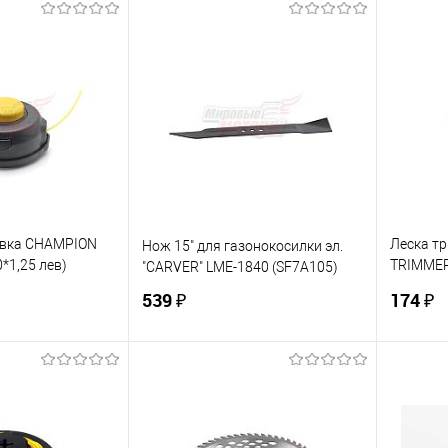
корзину
В корзину
ик
К сравнению
Купить в 1 клик
К сравнению
Купит
В наличии
В избранное
В наличии
В изб
овка CHAMPION
Леска тр
Нож 15" для газонокосилки эл.
*1,25 лев)
TRIMMER
"CARVER" LME-1840 (SF7A105)
-
этикетко
539 ₽
174 ₽
T1200A) (С5126)
корзину
В корзину
ик
К сравнению
Купить в 1 клик
К сравнению
Купит