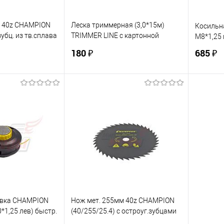
м 40z CHAMPION
Леска триммерная (3,0*15м)
Косильна
зубц. из тв.сплава
TRIMMER LINE с картонной
М8*1,25 
этикеткой (квадрат витой)
180 ₽
685 ₽
корзину
В корзину
ик
К сравнению
Купить в 1 клик
К сравнению
Купит
В наличии
В избранное
В наличии
В изб
овка CHAMPION
Нож мет. 255мм 40z CHAMPION
*1,25 лев) быстр.
(40/255/25.4) с остроуг.зубцами
. прочн. Т233-
(SRM-330ES/SRM-350ES,4605)