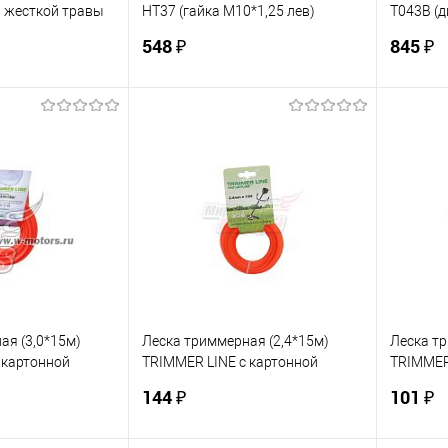
я жесткой травы
HT37 (гайка М10*1,25 лев)
Т043В (
-120) (C5101)
"пов.прочн" (T233-
отверсти
548 ₽
845 ₽
T517,ET1004A,ET1200A) (С5127)
корзину
В корзину
ик
К сравнению
Купить в 1 клик
К сравнению
Купит
В наличии
В избранное
В наличии
В изб
ая (3,0*15м)
Леска триммерная (2,4*15м)
Леска тр
 картонной
TRIMMER LINE с картонной
TRIMMER
рат)
этикеткой (круглая)
этикетко
144 ₽
101 ₽