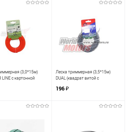
В корзину
В корзину
ь в 1 клик
К сравнению
Купить в 1 клик
К сравнению
ранное
В наличии
В избранное
В наличии
иммерная (3,0*15м)
Леска триммерная (3,5*15м)
 LINE с картонной
DUAL (квадрат витой с
й (звезда) "ММ"
сердечником)
196 ₽
В корзину
В корзину
ь в 1 клик
К сравнению
Купить в 1 клик
К сравнению