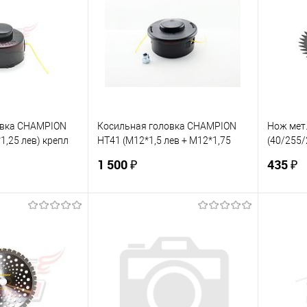
овка CHAMPION
Косильная головка CHAMPION
Нож мет
1,25 лев) крепл
HT41 (М12*1,5 лев + М12*1,75
(40/255/
(С5073)
лев) Echo CLS-5800;St FS450;
350ES,46
1 500 ₽
435 ₽
Hus235R (C5141)
травы)
корзину
В корзину
ик
К сравнению
Купить в 1 клик
К сравнению
Купит
В наличии
В избранное
В наличии
В изб