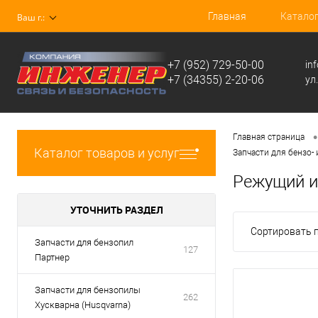
Главная
Катало
Ваш г.:
+7 (952) 729-50-00
in
+7 (34355) 2-20-06
ул
•
Главная страница
Каталог товаров и услуг
Запчасти для бензо-
Режущий и
УТОЧНИТЬ РАЗДЕЛ
Сортировать п
Запчасти для бензопил
127
Партнер
Запчасти для бензопилы
262
Хускварна (Husqvarna)