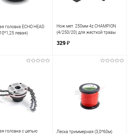
Нож мет. 250мм 4z CHAMPION
ая головка ECHO HEAD
(4/250/20) для жесткой травы
10*1,25 левая)
(343F,FS300,350,400,450) (C5119)
329 ₽
В корзину
В корзину
ь в 1 клик
К сравнению
Купить в 1 клик
К сравнению
ранное
В наличии
В избранное
В наличии
ая головка с цепью
Леска триммерная (3,0*60м)