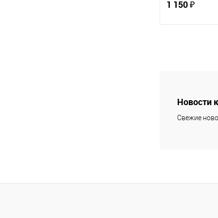
1 150 ₽
Т517 (С5193)
В 
Купить в 1 кл
В избранное
Новости 
Свежие ново