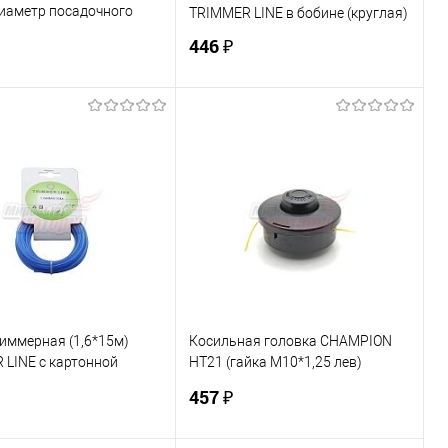
диаметр посадочного
TRIMMER LINE в бобине (круглая)
я 25,4мм)
446 ₽
В корзину
В корзину
ь в 1 клик
К сравнению
Купить в 1 клик
К сравнению
ранное
В наличии
В избранное
В наличии
иммерная (1,6*15м)
Косильная головка CHAMPION
 LINE с картонной
HT21 (гайка М10*1,25 лев)
й (звезда) "ММ"
"стандарт" (T233-
457 ₽
T517,ET1004A,ET1200A) (С5074)