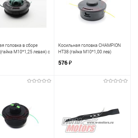
ранное
В наличии
В избранное
В наличии
я головка в сборе
Косильная головка CHAMPION
гайка М10*1,25 левая) с
HT38 (гайка М10*1,00 лев)
 кнопкой (зеленой) (DL-
пов.проч (на Штиль FS55, Dolmar
576 ₽
BC337) (С5128)
В корзину
В корзину
ь в 1 клик
К сравнению
Купить в 1 клик
К сравнению
ранное
В наличии
В избранное
В наличии