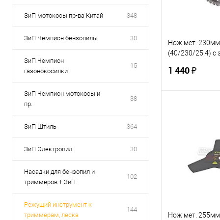
ЗиП мотокосы пр-ва Китай
348
ЗиП Чемпион бензопилы
30
Нож мет. 230м
(40/230/25.4) с 
ЗиП Чемпион
Knife (SRM-330
15
1 440 ₽
газонокосилки
(C5200)
ЗиП Чемпион мотокосы и
38
пр.
В 
ЗиП Штиль
364
Купить в 1 кл
ЗиП Электропил
30
В избранное
Насадки для бензопил и
102
триммеров + ЗиП
Режущий инструмент к
144
Нож мет. 255м
триммерам, леска