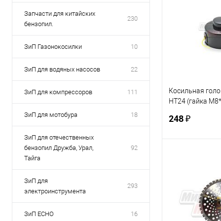
Запчасти для китайских
230
бензопил.
ЗиП Газонокосилки
10
ЗиП для водяных насосов
22
Косильная гол
ЗиП для компрессоров
111
HT24 (гайка М8*
клипса (ET450) 
ЗиП для мотобура
18
248 ₽
ЗиП для отечественных
бензопил Дружба, Урал,
92
В 
Тайга
ЗиП для
Купить в 1 кл
293
электроинструмента
В избранное
ЗиП ЕСНО
16