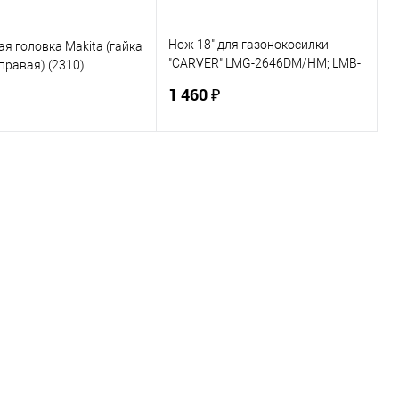
Нож 18" для газонокосилки
я головка Makita (гайка
"CARVER" LMG-2646DM/HM; LMB-
правая) (2310)
1846 (3510)
1 460 ₽
В корзину
В корзину
ь в 1 клик
К сравнению
Купить в 1 клик
К сравнению
ранное
В наличии
В избранное
В наличии