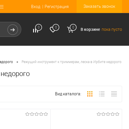
Заказать звонок
Вход
Регистрация
0
0
0
В корзине
пока пусто
•
недорого
Режущий инструмент к триммерам, леска в Ирбите недорого
 недорого
Вид каталога: