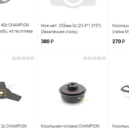
м 40z CHAMPION
Нож мет. 255мм 3z (25.4*1.3*3T)
Косильн
зубц. из тв.сплава
(Закаленная сталь)
(гайка М
ES/350ES,4605)
380 ₽
270 ₽
корзину
В корзину
ик
К сравнению
Купить в 1 клик
К сравнению
Купит
В наличии
В избранное
В наличии
В изб
м 3z CHAMPION
Косильная головка CHAMPION
Косильн