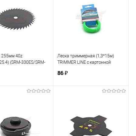
. 255мм 40z
Леска триммерная (1,3*15м)
25.4) (SRM-330ES/SRM-
TRIMMER LINE с картонной
05) (нож для жесткой
этикеткой (звезда) "ММ"
86 ₽
В корзину
В корзину
ь в 1 клик
К сравнению
Купить в 1 клик
К сравнению
ранное
В наличии
В избранное
В наличии