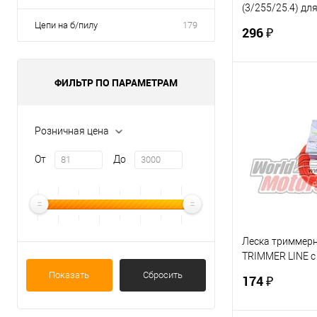
(3/255/25.4) дл
(125R,235R,FS80
Цепи на б/пилу
179
296 ₽
ФИЛЬТР ПО ПАРАМЕТРАМ
В 
Купить в 1 кл
Розничная цена
В избранное
От
До
Леска триммерн
TRIMMER LINE с
этикеткой (квад
Показать
Сбросить
174 ₽