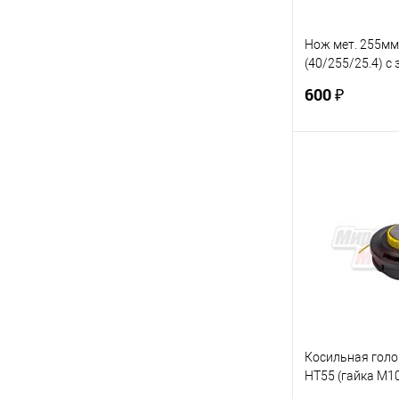
Нож мет. 255м
(40/255/25.4) с 
Anti-kick (C5121)
600 ₽
В 
Купить в 1 кл
В избранное
Косильная гол
HT55 (гайка М10
загрузка+повыш