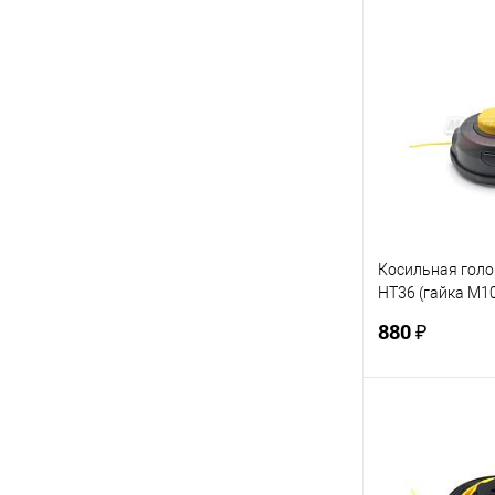
В 
Купить в 1 кл
В избранное
Косильная гол
HT36 (гайка М10
компактн. (T233
880 ₽
T517,ET1004A,E
В 
Купить в 1 кл