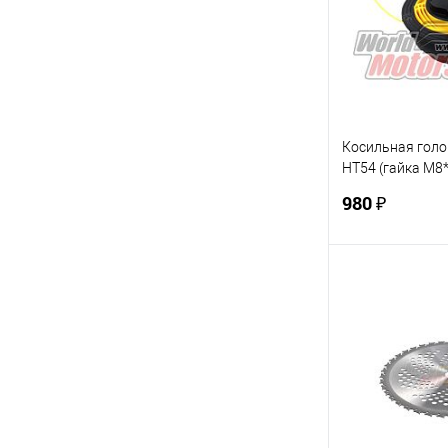
В избранное
Косильная гол
HT54 (гайка М8*
быстрая загруз
980 ₽
FS38 (С5192)
В 
Купить в 1 кл
В избранное