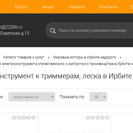
г
Услуги
Акции
Новости
Контакты
fo@22006.ru
.Советская д.13
•
•
Каталог товаров и услуг
Мировые моторы в Ирбите недорого
 и электроинструмента отечественного и импортного производства в Ирбите 
нструмент к триммерам, леска в Ирбите
о:
Показать по: