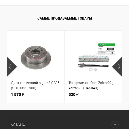
САМЫЕ ПРОДАВАЕМЫЕ ТОВАРЫ
Диск тормозной задний CS35
Тяга рулевая Opel Zafira 99-,
К
(S101063-1900)
Astra 98- (HAS043)
1
л
1 570 ₽
520 ₽
3
КАТАЛОГ