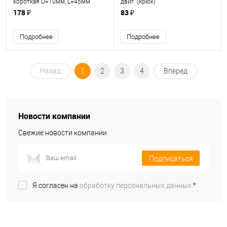
короткая D=10мм, L=45мм
двиг. (крюк)
(Крот,Сибиряк,Омич,Салют)
178 ₽
83 ₽
Подробнее
Подробнее
Назад
1
2
3
4
Вперед
Новости компании
Свежие новости компании
Подписаться
Я согласен на
обработку персональных данных.
*