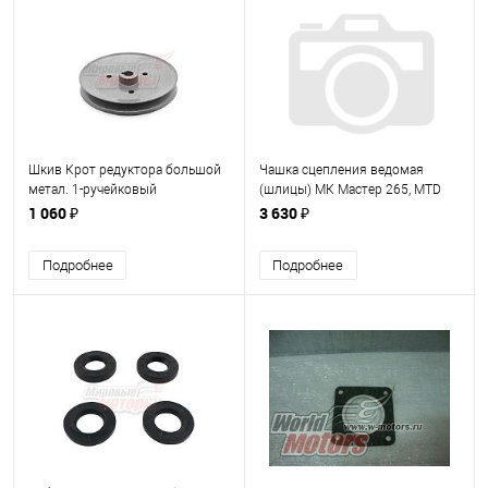
Шкив Крот редуктора большой
Чашка сцепления ведомая
метал. 1-ручейковый
(шлицы) МК Мастер 265, MTD
(Штампованный)
T240, Sungarden T250
1 060 ₽
3 630 ₽
(265001700701)
Подробнее
Подробнее