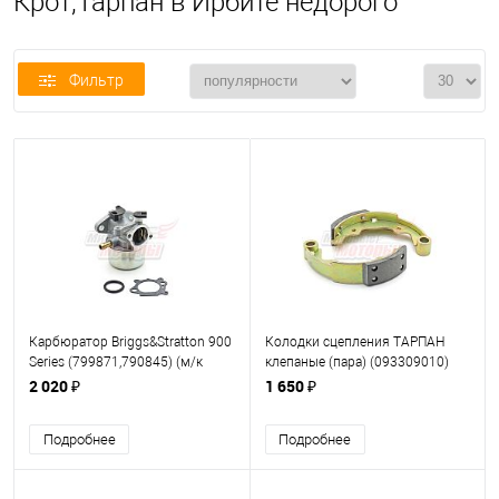
Крот,Тарпан в Ирбите недорого
Фильтр
Карбюратор Briggs&Stratton 900
Колодки сцепления ТАРПАН
Series (799871,790845) (м/к
клепаные (пара) (093309010)
Craftsman)
ЗАВОД
2 020 ₽
1 650 ₽
Подробнее
Подробнее