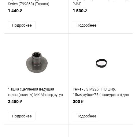
Series (799868) (Тарпан)
"ММ"
1 440 ₽
1 530 ₽
Подробнее
Подробнее
Чашка сцепления ведущая
Ремень 3 M225 HTD шир.
голая (шлицы) МК Мастер,чугун
15мм,зубов-75 (полиуретан),для
ЛШМ БАЙКАЛ Е-241,Bosch PBS
2 450 ₽
300 ₽
75. (010070(3) в)
Подробнее
Подробнее