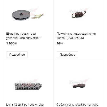
Шкив Крот редуктора
Пружина колодок сцепления
увеличенного диаметра 1-
Тарпан (093309006)
ручейковый с удлиненным
1 600 ₽
68 ₽
кронштейном
Подробнее
Подробнее
Цепь 42 зв. Крот редуктора
Собачка стартера Крот ст./обр.