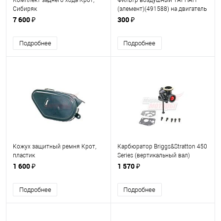
Комплект заднего хода Крот,
Фильтр воздушный ТАРПАН
Сибиряк
(элемент)(491588) на двигатель
B&S (132*114*23)
7 600 ₽
300 ₽
Подробнее
Подробнее
Кожух защитный ремня Крот,
Карбюратор Briggs&Stratton 450
пластик
Series (вертикальный вал)
(794161)
1 600 ₽
1 570 ₽
Подробнее
Подробнее