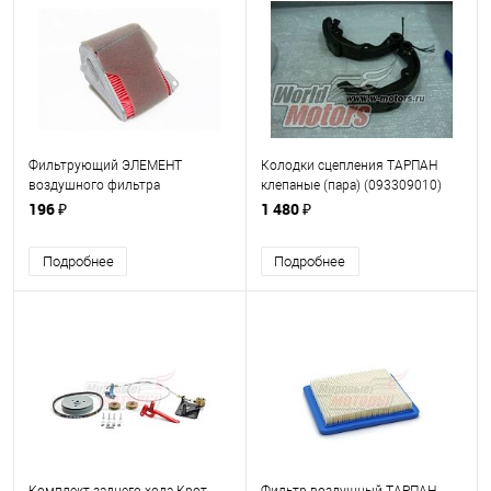
Фильтрующий ЭЛЕМЕНТ
Колодки сцепления ТАРПАН
воздушного фильтра
клепаные (пара) (093309010)
152QMI,157QMJ (треугольный)
"ММ"
196 ₽
1 480 ₽
Подробнее
Подробнее