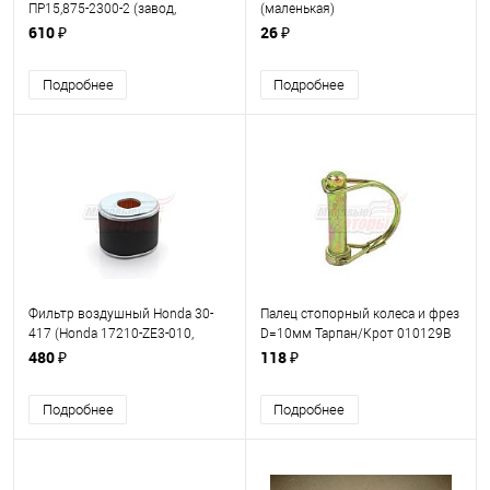
ПР15,875-2300-2 (завод,
(маленькая)
г.Киров)
610 ₽
26 ₽
Подробнее
Подробнее
Фильтр воздушный Honda 30-
Палец стопорный колеса и фрез
417 (Honda 17210-ZE3-010,
D=10мм Тарпан/Крот 010129B
17210-ZE3-000, 17210-ZE3-505)
480 ₽
118 ₽
Подробнее
Подробнее