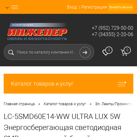
Вход
Регистрация
Заказать звонок
+7 (952) 729-50-00
+7 (34355) 2-20-06
0
0
Каталог товаров и услуг
•
•
Главная страница
Каталог товаров и услуг
Эл. Лампы/Прожекторы
LC-5SMD60E14-WW ULTRA LUX 5W
Энергосберегающая светодиодная