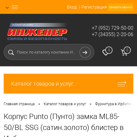
Вход
Регистрация
Заказать звонок
+7 (952) 729-50-00
+7 (34355) 2-20-06
0
0
Каталог товаров и услуг
•
•
Главная страница
Каталог товаров и услуг
Фурнитура в Ирбите не
Корпус Punto (Пунто) замка ML85-
50/BL SSG (сатин.золото) блистер в