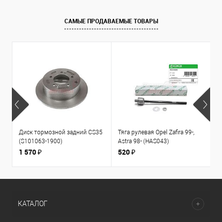
САМЫЕ ПРОДАВАЕМЫЕ ТОВАРЫ
Диск тормозной задний CS35
Тяга рулевая Opel Zafira 99-,
К
(S101063-1900)
Astra 98- (HAS043)
1
л
1 570 ₽
520 ₽
3
КАТАЛОГ