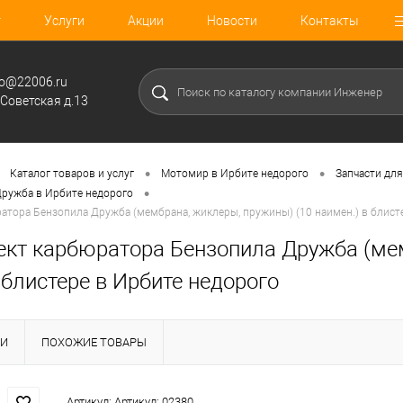
г
Услуги
Акции
Новости
Контакты
fo@22006.ru
.Советская д.13
•
•
Каталог товаров и услуг
Мотомир в Ирбите недорого
Запчасти для
•
Дружба в Ирбите недорого
тора Бензопила Дружба (мембрана, жиклеры, пружины) (10 наимен.) в блист
кт карбюратора Бензопила Дружба (мем
 блистере в Ирбите недорого
КИ
ПОХОЖИЕ ТОВАРЫ
Артикул:
Артикул: 02380