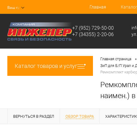
Главная
Катало
Ваш г.:
+7 (952) 729-50-00
in
+7 (34355) 2-20-06
ул
•
Главная страница
Каталог товаров и услуг
ЗиП для Б/П Урал и 
Ремкомплект карбюра
Ремкомпле
наимен.) в
ВЕРНУТЬСЯ В РАЗДЕЛ
ОБЗОР ТОВАРА
ХАРАКТЕРИСТИ