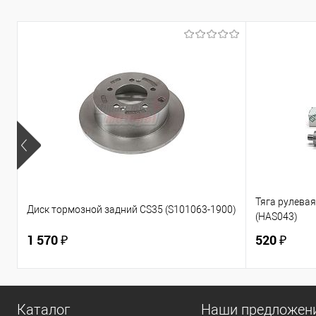
Тяга рулевая 
Диск тормозной задний CS35 (S101063-1900)
(HAS043)
1 570 ₽
520 ₽
Каталог
Наши предложен