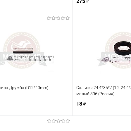
275 ₽
В корзину
В корз
 клик
К сравнению
Купить в 1 клик
е
В наличии
В избранное
пила Дружба (D12*40mm)
Сальник 24.4*35*7 (1.2-24.4
малый 806 (Россия)
18 ₽
В корзину
В корз