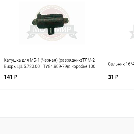
Купить в 1 клик
К сравнению
Купить в 1
В избранное
В наличии
В избранно
Катушка для МБ-1 (Черная) (разрядник)ТЛМ-2
Сальник 16*
Вихрь ЦШ5.720.001 ТУ84.809-79(в коробке 100
шт.)
141 ₽
31 ₽
В корзину
Купить в 1 клик
К сравнению
Купить в 1
В избранное
В наличии
В избранно