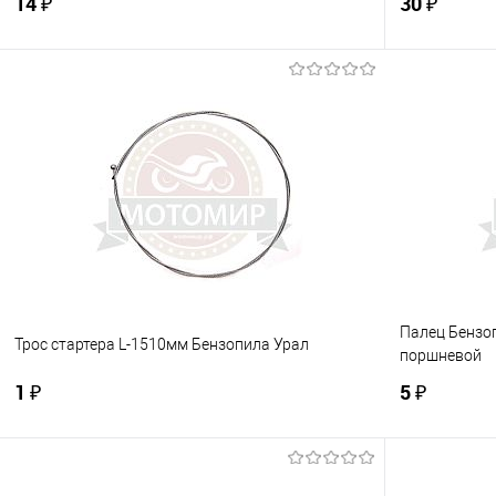
14 ₽
30 ₽
В корзину
Купить в 1 клик
К сравнению
Купить в 1
В избранное
В наличии
В избранно
Палец Бензо
Трос стартера L-1510мм Бензопила Урал
поршневой
1 ₽
5 ₽
В корзину