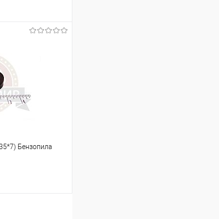
ину
К сравнению
В наличии
*35*7) Бензопила
ину