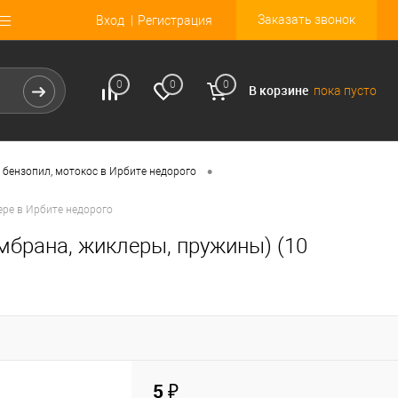
Заказать звонок
Вход
Регистрация
0
0
0
В корзине
пока пусто
•
 бензопил, мотокос в Ирбите недорого
ере в Ирбите недорого
брана, жиклеры, пружины) (10
5 ₽