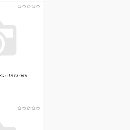
IRDETO) пакета
ину