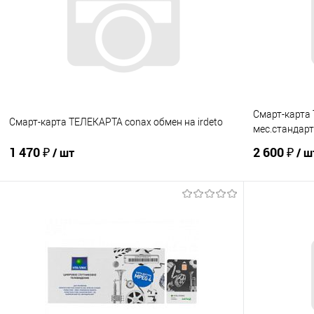
Купить в 1 клик
К сравнению
Купить в 1
В избранное
В наличии
В избранно
Смарт-карта 
Смарт-карта ТЕЛЕКАРТА conax обмен на irdeto
мес.стандарт
1 470 ₽
2 600 ₽
/ шт
/ ш
В корзину
Купить в 1 клик
К сравнению
Купить в 1
В избранное
В наличии
В избранно