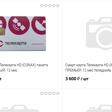
Телекарта HD (CONAX) пакета
Смарт-карта Телекарта HD (
Й, 12 мес.
ПРЕМЬЕР, 12 мес.теледрайв
3 600 ₽
т
/ шт
В корзину
В корз