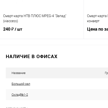
Смарт-карта НТВ ПЛЮС MPEG-4 "Запад"
Смарт-карта
(viaccess)
конверт
240 ₽
Цена по з
/ шт
В корзину
НАЛИЧИЕ В ОФИСАХ
Купить в 1
Купить в 1 клик
К сравнению
В избранно
В избранное
В наличии
Название
Г
Большой зал
Склад№1-2