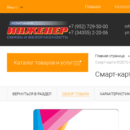
Главная
Катало
Ваш г.:
+7 (952) 729-50-00
in
+7 (34355) 2-20-06
ул
•
Главная страница
Каталог товаров и услуг
Смарт-карта IRDETO
Смарт-кар
ВЕРНУТЬСЯ В РАЗДЕЛ
ОБЗОР ТОВАРА
ХАРАКТЕРИСТИ