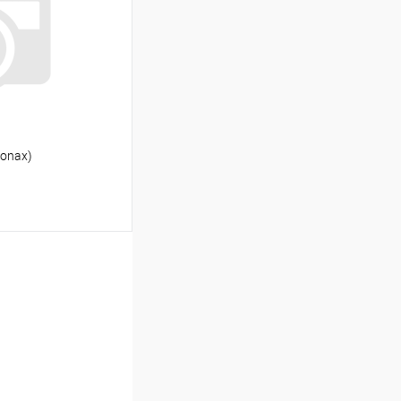
К сравнению
Под заказ
conax)
ь цену
К сравнению
В наличии