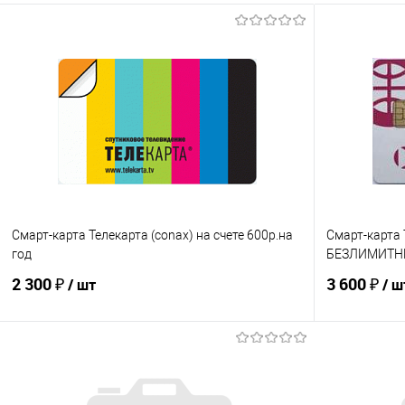
Смарт-карта Телекарта (conax) на счете 600р.на
Смарт-карта 
год
БЕЗЛИМИТНЫ
2 300 ₽
3 600 ₽
/ шт
/ ш
В корзину