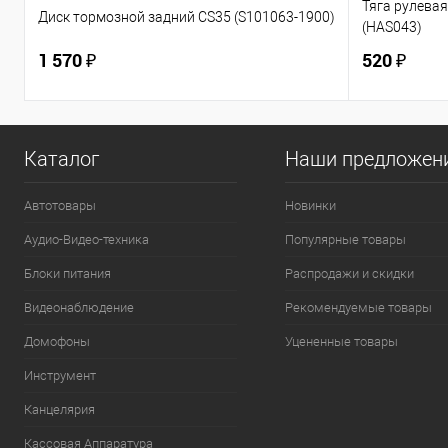
Тяга рулевая 
Диск тормозной задний CS35 (S101063-1900)
(HAS043)
1 570 ₽
520 ₽
Каталог
Наши предложен
Автотовары
Новинки
Аудио-Видео-техника
Популярные товары
Блоки питания
Распродажи и скидки
Видеонаблюдение
Рекомендуемые товары
Домофоны
Уцененные товары
Инструмент
Канцелярия
Кассовая Аппаратура