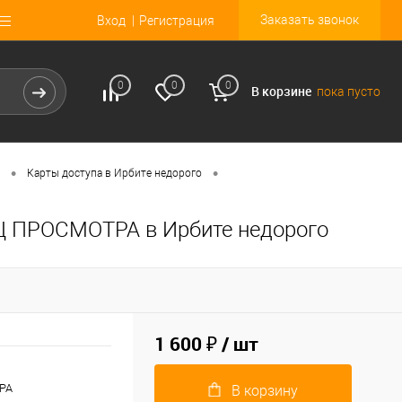
Заказать звонок
Вход
Регистрация
0
0
0
В корзине
пока пусто
•
•
Карты доступа в Ирбите недорого
Ц ПРОСМОТРА в Ирбите недорого
1 600 ₽
/ шт
ТРА
В корзину