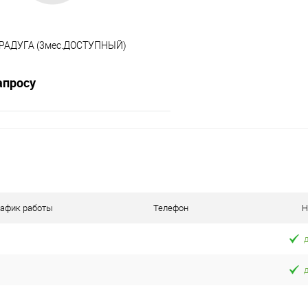
 РАДУГА (3мес.ДОСТУПНЫЙ)
апросу
Запросить цену
 клик
К сравнению
е
Под заказ
рафик работы
Телефон
Н