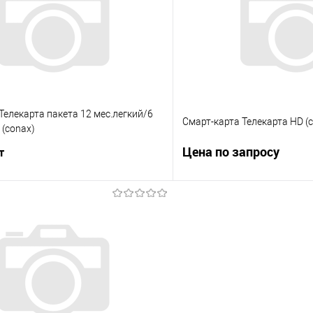
 клик
К сравнению
Купить в 1 клик
е
В наличии
В избранное
Телекарта пакета 12 мес.легкий/6
Смарт-карта Телекарта HD (
 (conax)
Цена по запросу
т
Запросит
В корзину
Купить в 1 клик
 клик
К сравнению
В избранное
е
Под заказ