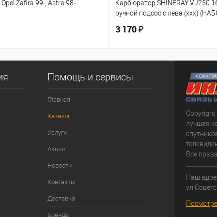
Opel Zafira 99-, Astra 98-
Карбюратор SHINERAY VJ250 
ручной подсос с лева (ххх) (НАБ
3 170 ₽
ия
Помощь и сервисы
Главная
Copyright
Каталог
лучшая к
Услуги
спутнико
телевиден
Акции
Все прав
Новости
Наш адрес
Контакты
ул.Советс
Доставка
Посмотре
Бренды