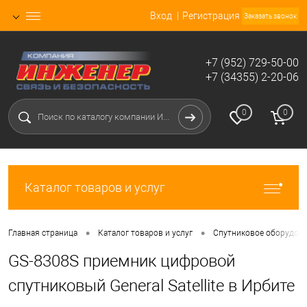
Вход
Регистрация
Заказать звонок
+7 (952) 729-50-00
+7 (34355) 2-20-06
0
0
Каталог товаров и услуг
•
•
Главная страница
Каталог товаров и услуг
Спутниковое оборудова
GS-8308S приемник цифровой
спутниковый General Satellite в Ирбите