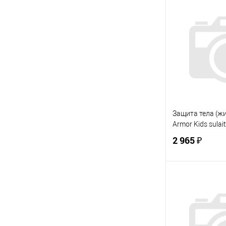
В 
Купить в 1 кл
В избранное
Защита тела (жи
Armor Kids sulait
2 965 ₽
В 
Купить в 1 кл
В избранное