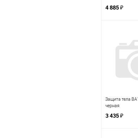
(M)
4 885 ₽
В 
Купить в 1 кл
В избранное
Защита тела BA1
черная
3 435 ₽