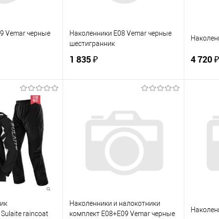
9 Vemar черные
Наколенники E08 Vemar черные
Наколен
шестигранник
1 835 ₽
4 720 ₽
корзину
В корзину
ик
К сравнению
Купить в 1 клик
К сравнению
Купит
В наличии
В избранное
В наличии
В изб
ик
Наколенники и налокотники
Наколенн
ulaite raincoat
комплект E08+E09 Vemar черные