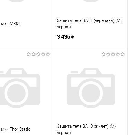
Защита тела BA11 (черепаха) (M)
ники MB01
черная
3 435 ₽
В корзину
В корзину
ь в 1 клик
К сравнению
Купить в 1 клик
К сравнению
ранное
В наличии
В избранное
Под заказ
Защита тела BA13 (жилет) (M)
ики Thor Static
черная