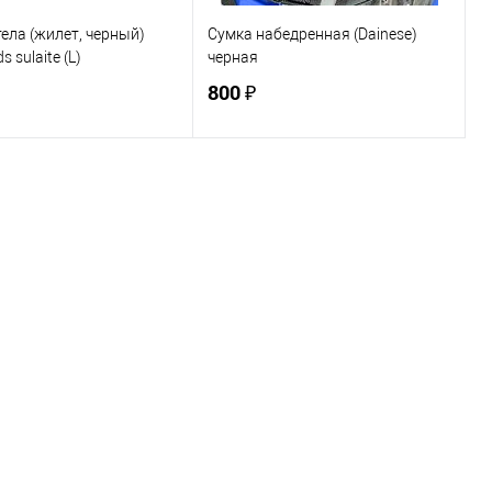
ела (жилет, черный)
Сумка набедренная (Dainese)
s sulaite (L)
черная
800 ₽
В корзину
В корзину
ь в 1 клик
К сравнению
Купить в 1 клик
К сравнению
ранное
В наличии
В избранное
Под заказ