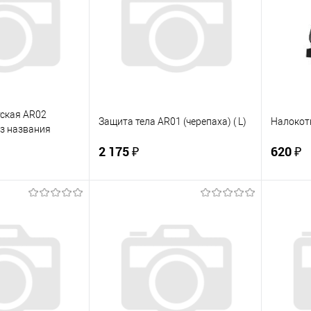
тская AR02
Защита тела AR01 (черепаха) ( L)
Налокот
без названия
2 175 ₽
620 ₽
корзину
В корзину
ик
К сравнению
Купить в 1 клик
К сравнению
Купит
Под заказ
В избранное
Под заказ
В изб