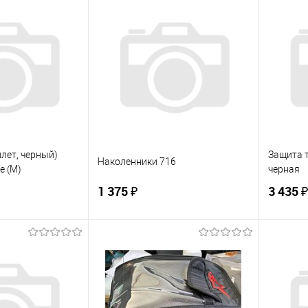
корзину
В корзину
ик
К сравнению
Купить в 1 клик
К сравнению
Купит
В наличии
В избранное
В наличии
В изб
лет, черный)
Защита т
Наколенники 716
e (M)
черная
1 375 ₽
3 435 ₽
корзину
В корзину
ик
К сравнению
Купить в 1 клик
К сравнению
Купит
В наличии
В избранное
В наличии
В изб