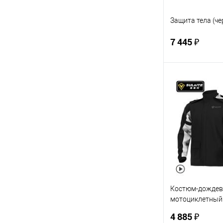
Защита тела (че
7 445 ₽
В 
Купить в 1 кл
В избранное
Костюм-дождев
мотоциклетный S
(3XL)
4 885 ₽