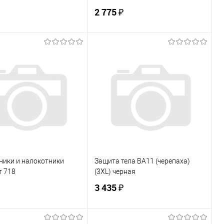
2 775 ₽
В корзину
В корзину
ь в 1 клик
К сравнению
Купить в 1 клик
К сравнению
ранное
В наличии
В избранное
В наличии
ники и налокотники
Защита тела BA11 (черепаха)
т 718
(3XL) черная
3 435 ₽