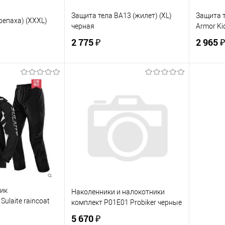
Защита тела BA13 (жилет) (XL)
Защита т
репаха) (XXXL)
черная
Armor Kid
2 775 ₽
2 965 ₽
корзину
В корзину
ик
К сравнению
Купить в 1 клик
К сравнению
Купит
В наличии
В избранное
В наличии
В изб
ик
Наколенники и налокотники
ulaite raincoat
комплект P01E01 Probiker черные
5 670 ₽