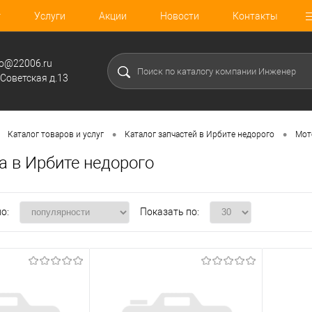
г
Услуги
Акции
Новости
Контакты
fo@22006.ru
.Советская д.13
•
•
Каталог товаров и услуг
Каталог запчастей в Ирбите недорого
Мот
а в Ирбите недорого
о:
Показать по: