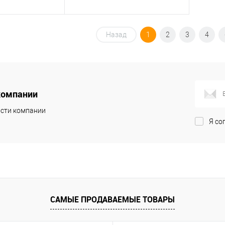
корзину
В корзину
Назад
1
2
3
4
ик
К сравнению
Купить в 1 клик
К сравнению
В наличии
В избранное
В наличии
компании
сти компании
Я со
САМЫЕ ПРОДАВАЕМЫЕ ТОВАРЫ