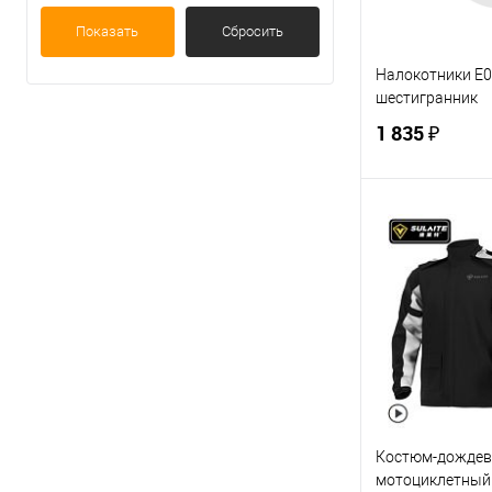
Показать
Сбросить
Налокотники E0
шестигранник
1 835 ₽
В 
Купить в 1 кл
В избранное
Костюм-дождев
мотоциклетный S