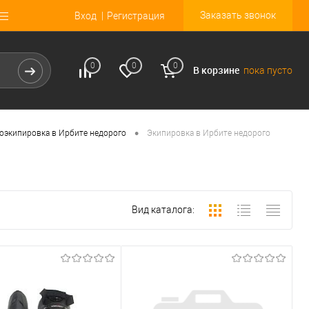
Заказать звонок
Вход
Регистрация
0
0
0
В корзине
пока пусто
•
оэкипировка в Ирбите недорого
Экипировка в Ирбите недорого
Вид каталога: