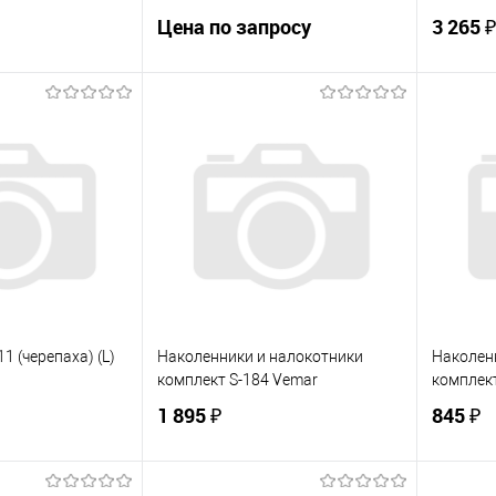
шестигранник
Цена по запросу
3 265 ₽
корзину
Запросить цену
ик
К сравнению
Купить в 1 клик
К сравнению
Купит
В наличии
В избранное
Под заказ
В изб
1 (черепаха) (L)
Наколенники и налокотники
Наколен
комплект S-184 Vemar
комплек
1 895 ₽
845 ₽