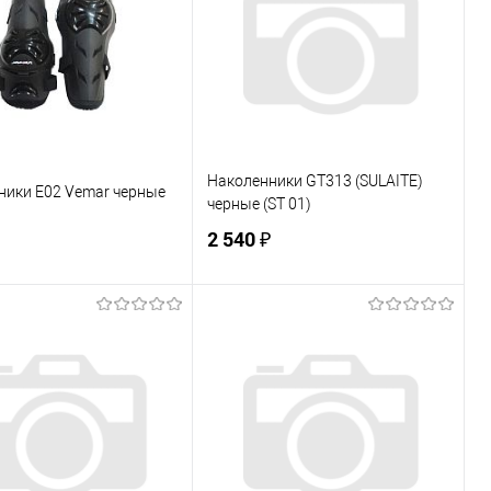
Наколенники GT313 (SULAITE)
ники E02 Vemar черные
черные (ST 01)
2 540 ₽
В корзину
В корзину
ь в 1 клик
К сравнению
Купить в 1 клик
К сравнению
ранное
Под заказ
В избранное
В наличии