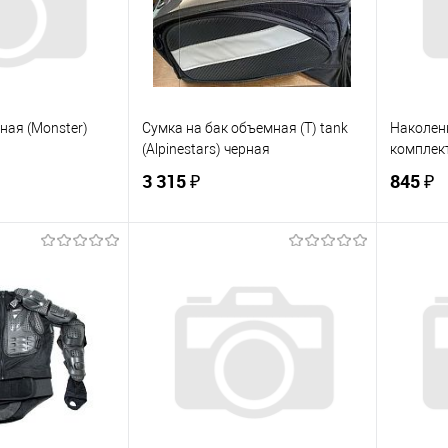
ная (Monster)
Сумка на бак объемная (T) tank
Наколен
(Alpinestars) черная
комплект
3 315 ₽
845 ₽
корзину
В корзину
ик
К сравнению
Купить в 1 клик
К сравнению
Купит
Под заказ
В избранное
Под заказ
В изб