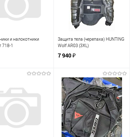
ники и налокотники
Защита тела (черепаха) HUNTING
 718-1
Wolf AR03 (3XL)
7 940 ₽
В корзину
В корзину
ь в 1 клик
К сравнению
Купить в 1 клик
К сравнению
ранное
В наличии
В избранное
В наличии