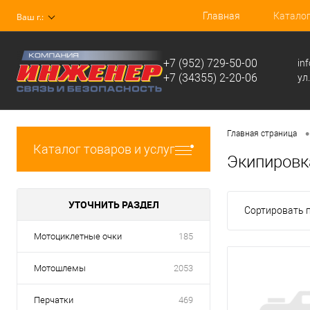
Главная
Катало
Ваш г.:
+7 (952) 729-50-00
in
+7 (34355) 2-20-06
ул
•
Главная страница
Каталог товаров и услуг
Экипировк
УТОЧНИТЬ РАЗДЕЛ
Сортировать п
Мотоциклетные очки
185
Мотошлемы
2053
Перчатки
469