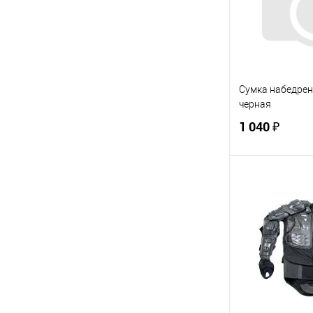
Сумка набедрен
черная
1 040 ₽
В 
Купить в 1 кл
В избранное