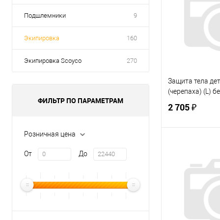
Подшлемники
9
Экипировка
160
Экипировка Scoyco
270
Защита тела де
(черепаха) (L) 
ФИЛЬТР ПО ПАРАМЕТРАМ
2 705 ₽
Розничная цена
В 
От
До
Купить в 1 кл
В избранное