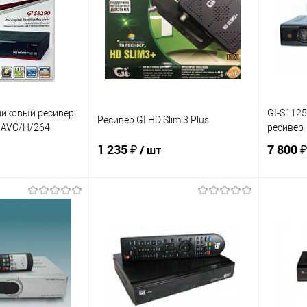
никовый ресивер
GI-S112
Ресивер GI HD Slim 3 Plus
 AVC/H/264
ресивер
1 235 ₽
7 800 
/ шт
корзину
В корзину
ик
К сравнению
Купить в 1 клик
К сравнению
Купит
В наличии
В избранное
В наличии
В изб