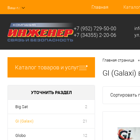
Главная
Катало
Ваш г.:
+7 (952) 729-50-00
in
+7 (34355) 2-20-06
ул
•
Главная страница
Каталог товаров и услуг
GI (Galaxi
УТОЧНИТЬ РАЗДЕЛ
Сортировать п
Big Sat
2
GI (Galaxi)
21
Globo
12