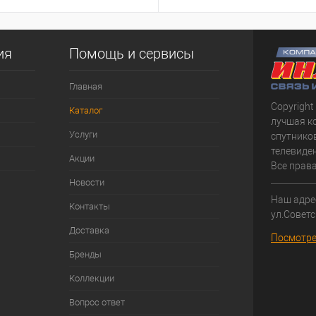
ия
Помощь и сервисы
Главная
Copyright
Каталог
лучшая к
Услуги
спутнико
телевиден
Акции
Все прав
Новости
Наш адрес
Контакты
ул.Советс
Доставка
Посмотре
Бренды
Коллекции
Вопрос ответ