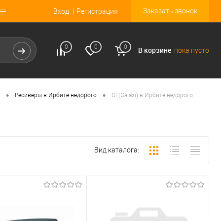
Заказать звонок
Вход
Регистрация
0
0
0
В корзине
пока пусто
•
•
Ресиверы в Ирбите недорого
GI (Galaxi) в Ирбите недорого
Вид каталога: