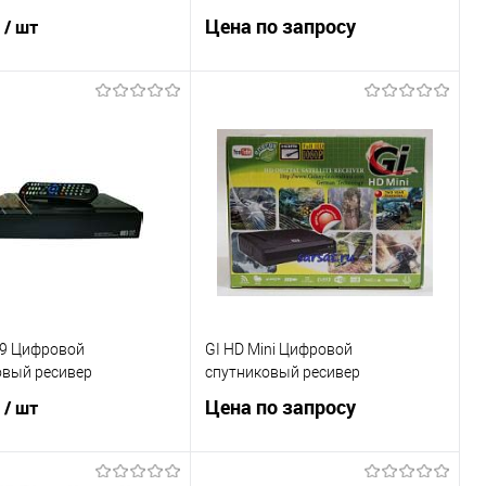
₽
Цена по запросу
/ шт
Запросить цену
В корзину
Купить в 1 клик
К сравнению
ь в 1 клик
К сравнению
В избранное
Под заказ
ранное
Под заказ
99 Цифровой
GI HD Mini Цифровой
овый ресивер
спутниковый ресивер
₽
Цена по запросу
/ шт