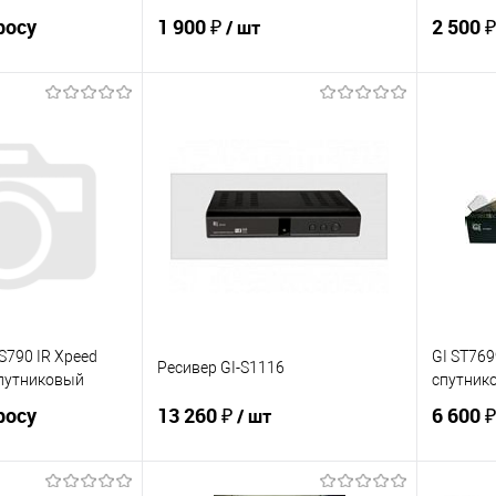
росу
1 900 ₽
2 500 
/ шт
осить цену
В корзину
ик
К сравнению
Купить в 1 клик
К сравнению
Купит
Под заказ
В избранное
Под заказ
В изб
 S790 IR Xpeed
GI ST76
Ресивер GI-S1116
спутниковый
спутник
росу
13 260 ₽
6 600 
/ шт