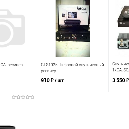
осить цену
В корзину
ик
К сравнению
Купить в 1 клик
К сравнению
Купит
В наличии
В избранное
Под заказ
В изб
Спутник
RCA, ресивер
GI-S1025 Цифровой спутниковый
1xCA, SC
ресивер
PVR, LA
910 ₽
3 550 
/ шт
корзину
В корзину
ик
К сравнению
Купить в 1 клик
К сравнению
Купит
Под заказ
В избранное
В наличии
В изб