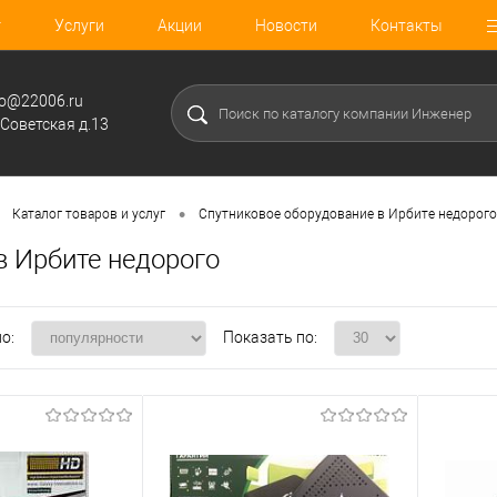
г
Услуги
Акции
Новости
Контакты
fo@22006.ru
.Советская д.13
•
Каталог товаров и услуг
Спутниковое оборудование в Ирбите недорого
) в Ирбите недорого
о:
Показать по: