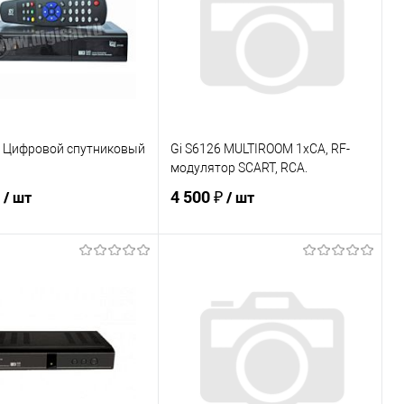
5 Цифровой спутниковый
Gi S6126 MULTIROOM 1xCA, RF-
модулятор SCART, RCA.
₽
4 500 ₽
/ шт
/ шт
В корзину
В корзину
ь в 1 клик
К сравнению
Купить в 1 клик
К сравнению
ранное
Под заказ
В избранное
Под заказ