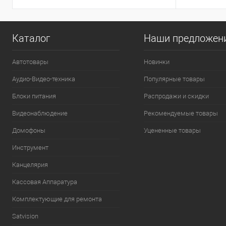
Каталог
Наши предложен
Автотовары
Новинки
Аудио-Видео-техника
Популярные товары
Блоки питания
Распродажи и скидки
Видеонаблюдение
Рекомендуемые товары
Домофоны
Уцененные товары
Инструмент
Канцелярия
Кассовая Аппаратура
Комплектующие для ремонта
Satvision