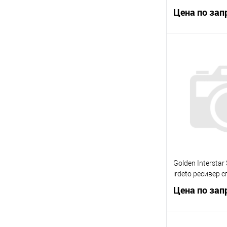
Цена по зап
Запр
Купить в 1 кл
В избранное
Golden Interstar
irdeto ресивер 
Цена по зап