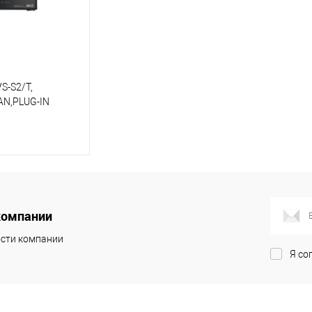
VS-S2/T,
LAN,PLUG-IN
корзину
компании
ик
К сравнению
сти компании
Под заказ
Я со