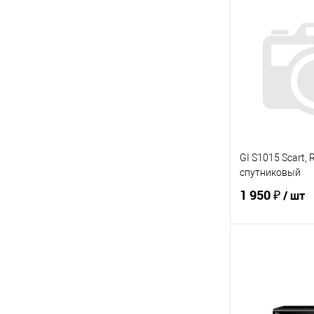
Запр
Купить в 1 кл
В избранное
GI S1015 Scart, 
спутниковый
1 950 ₽
/ шт
В 
Купить в 1 кл
В избранное