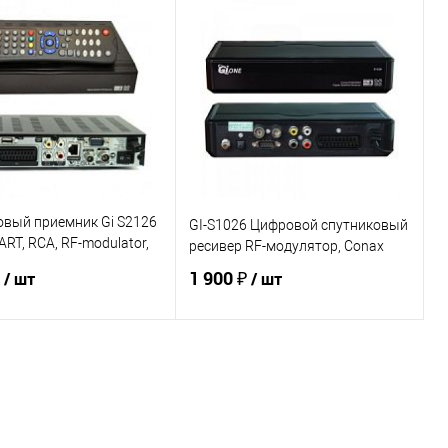
Запросить цену
В корзину
Купить в 1 клик
К сравнению
ь в 1 клик
К сравнению
В избранное
В наличии
ранное
Под заказ
овый приемник Gi S2126
GI-S1026 Цифровой спутниковый
ART, RCA, RF-modulator,
ресивер RF-модулятор, Conax
N
₽
1 900 ₽
/ шт
/ шт
В корзину
В корзину
ь в 1 клик
К сравнению
Купить в 1 клик
К сравнению
ранное
В наличии
В избранное
Под заказ