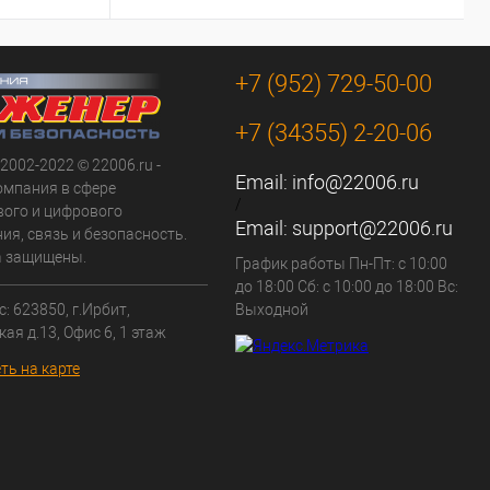
+7 (952) 729-50-00
+7 (34355) 2-20-06
 2002-2022 © 22006.ru -
Email:
info@22006.ru
омпания в сфере
/
вого и цифрового
Email:
support@22006.ru
ия, связь и безопасность.
а защищены.
График работы Пн-Пт: с 10:00
до 18:00 Сб: с 10:00 до 18:00 Вс:
: 623850, г.Ирбит,
Выходной
кая д.13, Офис 6, 1 этаж
ть на карте