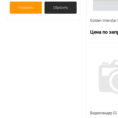
Показать
Сбросить
Golden Intersta
Цена по зап
Запр
Купить в 1 кл
В избранное
Видеосендер GI