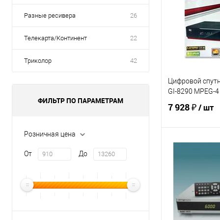
Разные ресивера
26
Телекарта/Континент
22
Триколор
42
Цифровой спут
GI-8290 MPEG-4
ФИЛЬТР ПО ПАРАМЕТРАМ
7 928 ₽
/ шт
Розничная цена
В 
От
До
Купить в 1 кл
В избранное