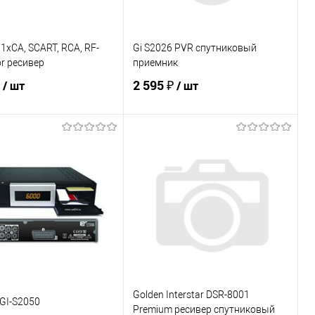
 1xCA, SCART, RCA, RF-
Gi S2026 PVR спутниковый
r ресивер
приемник
₽
2 595 ₽
/ шт
/ шт
В корзину
В корзину
ь в 1 клик
К сравнению
Купить в 1 клик
К сравнению
ранное
В наличии
В избранное
В наличии
Golden Interstar DSR-8001
GI-S2050
Premium ресивер спутниковый