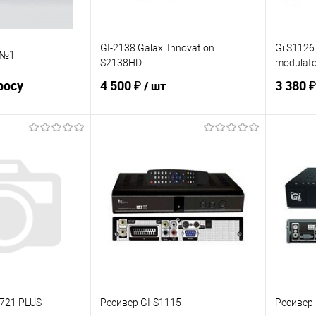
GI-2138 Galaxi Innovation
Gi S1126
r №1
S2138HD
modulato
росу
4 500 ₽
3 380 
/ шт
осить цену
В корзину
ик
К сравнению
Купить в 1 клик
К сравнению
Купит
В наличии
В избранное
Под заказ
В изб
 721 PLUS
Ресивер GI-S1115
Ресивер 