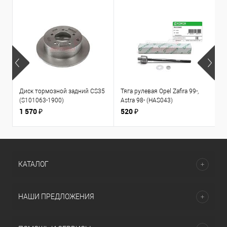
Диск тормозной задний CS35
Тяга рулевая Opel Zafira 99-,
К
(S101063-1900)
Astra 98- (HAS043)
1
л
1 570 ₽
520 ₽
3
КАТАЛОГ
НАШИ ПРЕДЛОЖЕНИЯ