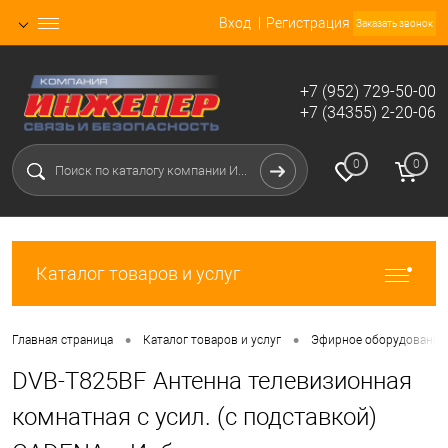
Вход
Регистрация
Заказать звонок
+7 (952) 729-50-00
+7 (34355) 2-20-06
0
0
Каталог товаров и услуг
•
•
Главная страница
Каталог товаров и услуг
Эфирное оборудование 
DVB-T825BF Антенна телевизионная
комнатная с усил. (с подставкой)