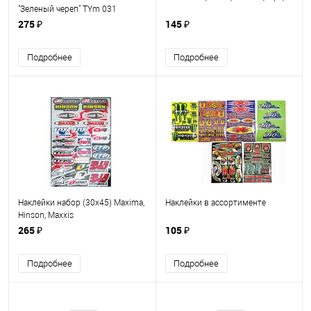
"Зеленый череп" TYm 031
светоотражающий, размер
275 ₽
145 ₽
12*12 см
Подробнее
Подробнее
Наклейки набор (30х45) Maxima,
Наклейки в ассортименте
Hinson, Maxxis
265 ₽
105 ₽
Подробнее
Подробнее