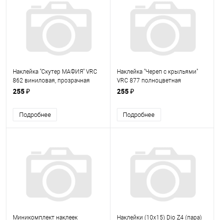
Наклейка "Скутер МАФИЯ" VRC
Наклейка "Череп с крыльями"
862 виниловая, прозрачная
VRC 877 полноцветная
пленка, размер 10*10 см
виниловая, размер 14*14 см
255 ₽
255 ₽
Подробнее
Подробнее
Миникомплект наклеек
Наклейки (10х15) Dio Z4 (пара)