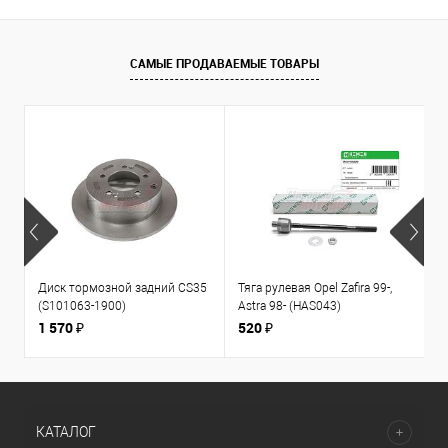
САМЫЕ ПРОДАВАЕМЫЕ ТОВАРЫ
Диск тормозной задний CS35
Тяга рулевая Opel Zafira 99-,
К
(S101063-1900)
Astra 98- (HAS043)
1
л
1 570 ₽
520 ₽
3
КАТАЛОГ