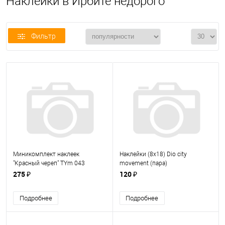
Наклейки в Ирбите недорого
Фильтр
Миникомплект наклеек
Наклейки (8х18) Dio city
"Красный череп" TYm 043
movement (пара)
светоотражающий, размер
275 ₽
120 ₽
12*12 см
Подробнее
Подробнее