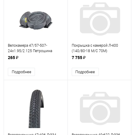
Велокамера 47/57-507-
Покрышка с камерой Л-400
24х1.95/2.125 Петрошина
(140/80-18 М/С 70М)
Петрошина)
265 ₽
7 755 ₽
Подробнее
Подробнее