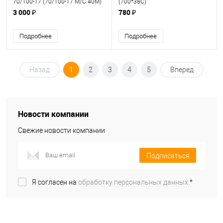
70/100-17 (70/100-17 М/С 40М)
(700*38С)
кросс Петрошина
3 000 ₽
780 ₽
Подробнее
Подробнее
Назад
1
2
3
4
5
Вперед
Новости компании
Свежие новости компании
Подписаться
Я согласен на
обработку персональных данных.
*