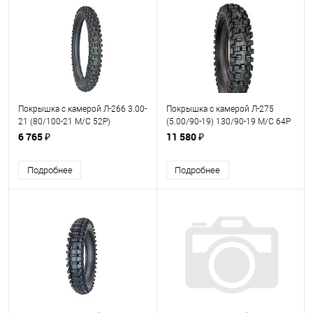
Покрышка с камерой Л-266 3.00-
Покрышка с камерой Л-275
21 (80/100-21 M/C 52P)
(5.00/90-19) 130/90-19 М/С 64P
Петрошина
Петрошина
6 765 ₽
11 580 ₽
Подробнее
Подробнее