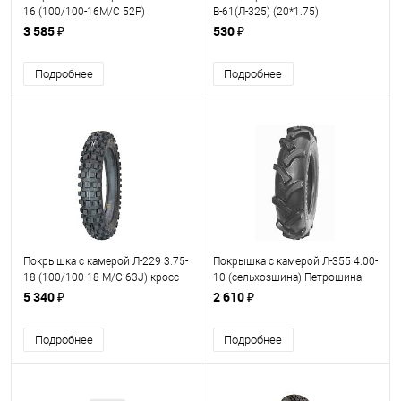
16 (100/100-16M/C 52P)
В-61(Л-325) (20*1.75)
Петрошина
3 585 ₽
530 ₽
Подробнее
Подробнее
Покрышка с камерой Л-229 3.75-
Покрышка с камерой Л-355 4.00-
18 (100/100-18 M/C 63J) кросс
10 (сельхозшина) Петрошина
Петрошина
5 340 ₽
2 610 ₽
Подробнее
Подробнее