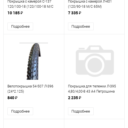
Покрышка с камерой С-137
Покрышка с камерой Л-401
120/100-18 (120/100-18 M/C
(120/90-18 М/С 65М)
60J) Петрошина
Петрошина
10 185 ₽
7 335 ₽
Подробнее
Подробнее
Велопокрышка 54-507 Л-396
Покрышка для тележки Л-395
(24*2.125)
4,80/4,00-8 43 А4 Петрошина
840 ₽
2 235 ₽
Подробнее
Подробнее