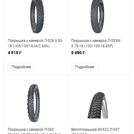
Покрышка с камерой Л-328 3.50-
Покрышка с камерой Л-333М
18 (100/100-18 M/C 63K)
3.75-18 (100/100-18 60P)
Петрошина
Петрошина
4 515 ₽
5 490 ₽
Подробнее
Подробнее
Покрышка с камерой Л-263
Велопокрышка 40-622 Л-337