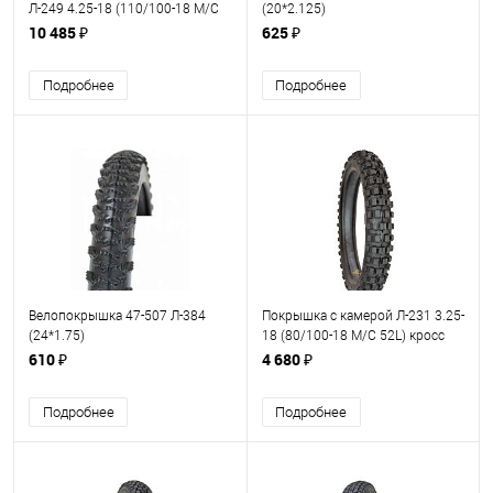
Л-249 4.25-18 (110/100-18 M/C
(20*2.125)
64P) кросс Петрошина
10 485 ₽
625 ₽
Подробнее
Подробнее
Велопокрышка 47-507 Л-384
Покрышка с камерой Л-231 3.25-
(24*1.75)
18 (80/100-18 M/C 52L) кросс
Петрошина
610 ₽
4 680 ₽
Подробнее
Подробнее