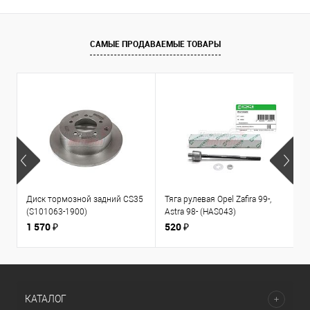
САМЫЕ ПРОДАВАЕМЫЕ ТОВАРЫ
Диск тормозной задний CS35
Тяга рулевая Opel Zafira 99-,
К
(S101063-1900)
Astra 98- (HAS043)
1
л
1 570 ₽
520 ₽
3
КАТАЛОГ