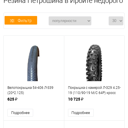
Резина Петрошина в Ирбите недорого
Фильтр
Велопокрышка 54-406 Л-339
Покрышка с камерой Л-329 4.25-
(20*2.125)
19 (110/90-19 M/C 64P) кросс
Петрошина
625 ₽
10 725 ₽
Подробнее
Подробнее