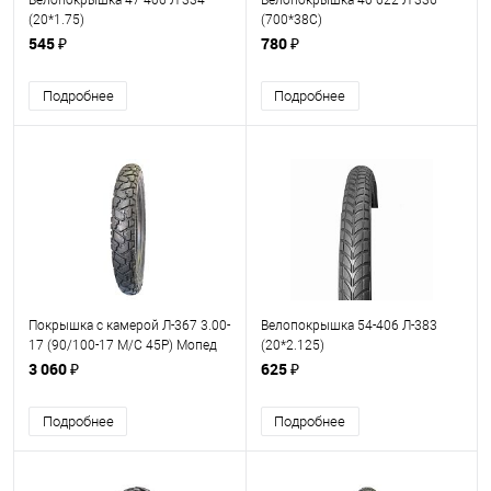
Велопокрышка 47-406 Л-334
Велопокрышка 40-622 Л-336
(20*1.75)
(700*38С)
545 ₽
780 ₽
Подробнее
Подробнее
Покрышка с камерой Л-367 3.00-
Велопокрышка 54-406 Л-383
17 (90/100-17 М/С 45P) Мопед
(20*2.125)
Петрошина
3 060 ₽
625 ₽
Подробнее
Подробнее