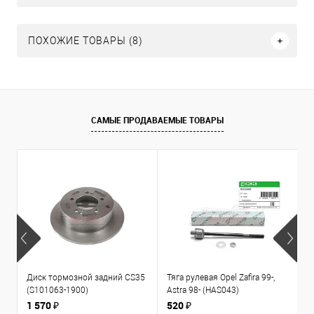
ПОХОЖИЕ ТОВАРЫ (8)
САМЫЕ ПРОДАВАЕМЫЕ ТОВАРЫ
Диск тормозной задний CS35
Тяга рулевая Opel Zafira 99-,
К
(S101063-1900)
Astra 98- (HAS043)
1
л
1 570 ₽
520 ₽
3