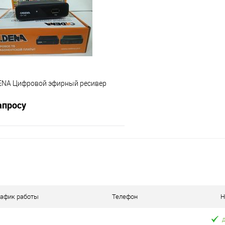
В избранное
е
Под заказ
ENA Цифровой эфирный ресивер
апросу
Запросить цену
 клик
К сравнению
е
Под заказ
рафик работы
Телефон
Н