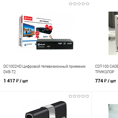
В корзину
Купить в 1 клик
К сравнению
Купить в 1
В избранное
Под заказ
В избранно
DC1002HD Цифровой телевизионный приемник
CDT-100 CAD
DVB-T2
ТРИКОЛОР
1 417 ₽
774 ₽
/ шт
/ шт
В корзину
Купить в 1 клик
К сравнению
Купить в 1