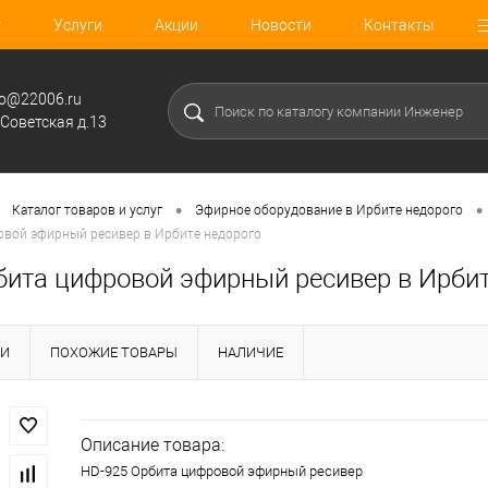
г
Услуги
Акции
Новости
Контакты
fo@22006.ru
.Советская д.13
•
•
Каталог товаров и услуг
Эфирное оборудование в Ирбите недорого
овой эфирный ресивер в Ирбите недорого
бита цифровой эфирный ресивер в Ирбит
КИ
ПОХОЖИЕ ТОВАРЫ
НАЛИЧИЕ
Описание товара:
HD-925 Орбита цифровой эфирный ресивер