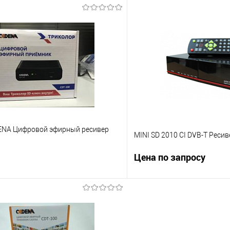
В корзину
В корз
 клик
К сравнению
Купить в 1 клик
е
В наличии
В избранное
ENA Цифровой эфирный ресивер
MINI SD 2010 CI DVB-T Ресив
Цена по запросу
Запросит
В корзину
Купить в 1 клик
 клик
К сравнению