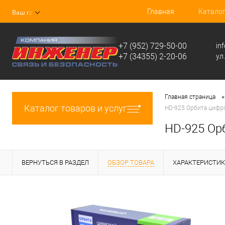
Главная
Катало
Ваш г.:
+7 (952) 729-50-00
in
+7 (34355) 2-20-06
ул
•
Главная страница
Каталог товаров и услуг
HD-925 Орбита цифр
HD-925 Ор
ВЕРНУТЬСЯ В РАЗДЕЛ
ОБЗОР ТОВАРА
ХАРАКТЕРИСТИ