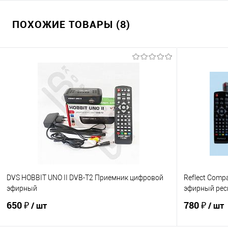
ПОХОЖИЕ ТОВАРЫ (8)
DVS HOBBIT UNO II DVB-T2 Приемник цифровой
Reflect Com
эфирный
эфирный рес
650 ₽
780 ₽
/ шт
/ шт