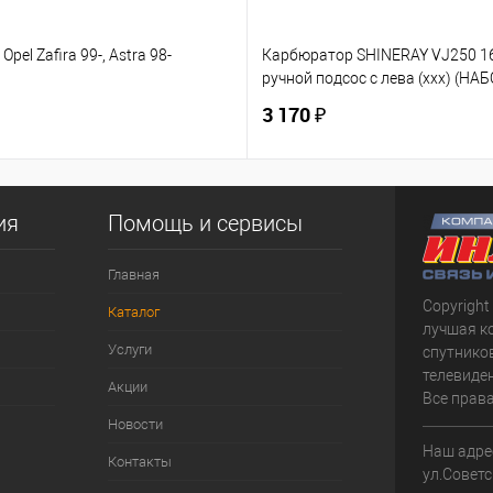
Opel Zafira 99-, Astra 98-
Карбюратор SHINERAY VJ250 
ручной подсос с лева (ххх) (НАБ
3 170 ₽
ия
Помощь и сервисы
Главная
Copyright
Каталог
лучшая к
Услуги
спутнико
телевиден
Акции
Все прав
Новости
Наш адрес
Контакты
ул.Советс