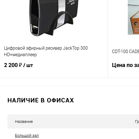
В избранное
В наличии
В избранно
Цифровой эфирный ресивер JackTop 300
CDT-100 CAD
HD+медиаплеер
2 200 ₽
Цена по з
/ шт
В корзину
НАЛИЧИЕ В ОФИСАХ
Купить в 1
Купить в 1 клик
К сравнению
В избранно
В избранное
В наличии
Название
Г
Большой зал