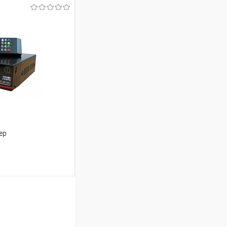
ину
К сравнению
Под заказ
ер
ь цену
К сравнению