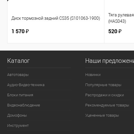
Тяга рулевая 
Диск тормозной задний CS35 (S101063-1900)
(HAS043)
1 570 ₽
520 ₽
Каталог
Наши предложен
Автотовары
Новинки
Аудио-Видео-техника
Популярные товары
Блоки питания
Распродажи и скидки
Видеонаблюдение
Рекомендуемые товары
Домофоны
Уцененные товары
Инструмент