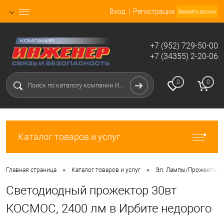
Вход
Регистрация
Заказать звонок
+7 (952) 729-50-00
+7 (34355) 2-20-06
0
0
Каталог товаров и услуг
•
•
Главная страница
Каталог товаров и услуг
Эл. Лампы/Прожекторы
Светодиодный прожектор 30вт
КОСМОС, 2400 лм в Ирбите недорого