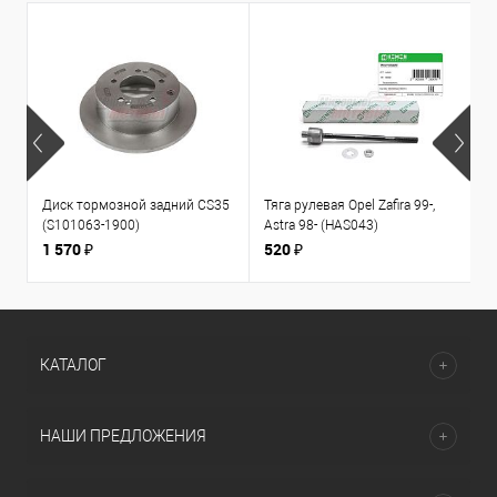
Диск тормозной задний CS35
Тяга рулевая Opel Zafira 99-,
К
(S101063-1900)
Astra 98- (HAS043)
1
л
1 570 ₽
520 ₽
3
КАТАЛОГ
НАШИ ПРЕДЛОЖЕНИЯ