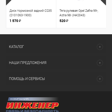
Диск тормозной задний CS35
Тяга рулевая Opel Zafira 99-,
К
(S101063-1900)
Astra 98- (HAS043)
1
л
1 570 ₽
520 ₽
3
КАТАЛОГ
НАШИ ПРЕДЛОЖЕНИЯ
ПОМОЩЬ И СЕРВИСЫ