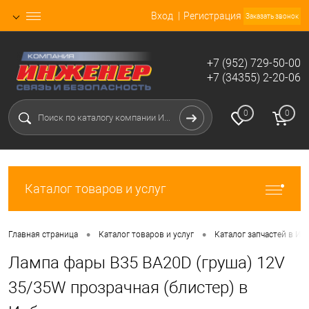
Вход
Регистрация
Заказать звонок
+7 (952) 729-50-00
+7 (34355) 2-20-06
0
0
Каталог товаров и услуг
•
•
Главная страница
Каталог товаров и услуг
Каталог запчастей в Ир
Лампа фары B35 BA20D (груша) 12V
35/35W прозрачная (блистер) в