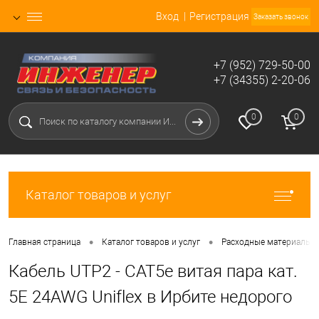
Вход
Регистрация
Заказать звонок
+7 (952) 729-50-00
+7 (34355) 2-20-06
0
0
Каталог товаров и услуг
•
•
Главная страница
Каталог товаров и услуг
Расходные материалы в
Кабель UTP2 - CAT5e витая пара кат.
5E 24AWG Uniflex в Ирбите недорого