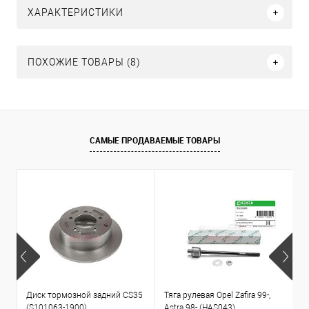
ХАРАКТЕРИСТИКИ
ПОХОЖИЕ ТОВАРЫ (8)
САМЫЕ ПРОДАВАЕМЫЕ ТОВАРЫ
Диск тормозной задний CS35
Тяга рулевая Opel Zafira 99-,
К
(S101063-1900)
Astra 98- (HAS043)
1