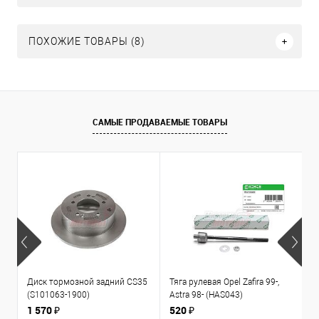
ПОХОЖИЕ ТОВАРЫ (8)
САМЫЕ ПРОДАВАЕМЫЕ ТОВАРЫ
Диск тормозной задний CS35
Тяга рулевая Opel Zafira 99-,
К
(S101063-1900)
Astra 98- (HAS043)
1
л
1 570 ₽
520 ₽
3