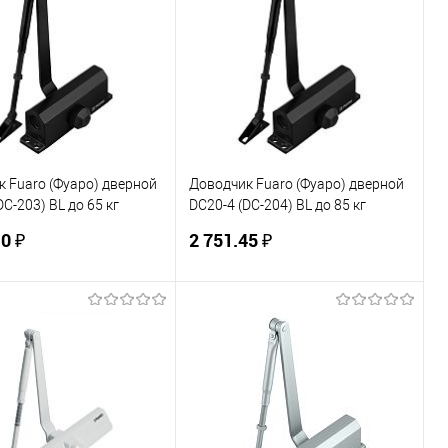
 Fuaro (Фуаро) дверной
Доводчик Fuaro (Фуаро) дверной
DC-203) BL до 65 кг
DC20-4 (DC-204) BL до 85 кг
(черный)
0 ₽
2 751.45 ₽
В корзину
В корзину
ь в 1 клик
К сравнению
Купить в 1 клик
К сравнению
ранное
В наличии
В избранное
В наличии