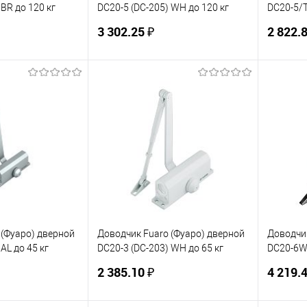
 BR до 120 кг
DC20-5 (DC-205) WH до 120 кг
DC20-5/T
(белый)
(алюмин
3 302.25 ₽
2 822.8
корзину
В корзину
ик
К сравнению
Купить в 1 клик
К сравнению
Купит
В наличии
В избранное
В наличии
В изб
 (Фуаро) дверной
Доводчик Fuaro (Фуаро) дверной
Доводчик
AL до 45 кг
DC20-3 (DC-203) WH до 65 кг
DC20-6W 
(белый)
(алюмин
2 385.10 ₽
4 219.4