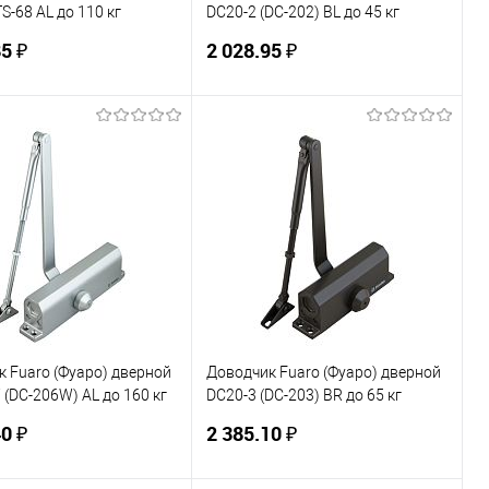
S-68 AL до 110 кг
DC20-2 (DC-202) BL до 45 кг
ий)
(черный)
5 ₽
2 028.95 ₽
В корзину
В корзину
ь в 1 клик
К сравнению
Купить в 1 клик
К сравнению
ранное
В наличии
В избранное
В наличии
 Fuaro (Фуаро) дверной
Доводчик Fuaro (Фуаро) дверной
(DC-206W) AL до 160 кг
DC20-3 (DC-203) BR до 65 кг
ий)
(коричневый)
0 ₽
2 385.10 ₽