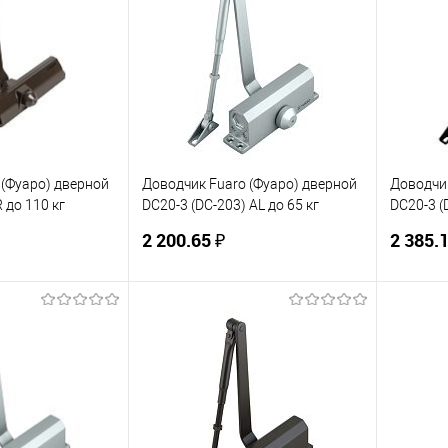
 (Фуаро) дверной
Доводчик Fuaro (Фуаро) дверной
Доводчик
 до 110 кг
DC20-3 (DC-203) AL до 65 кг
DC20-3 (
(алюминий)
(черный)
2 200.65 ₽
2 385.1
корзину
В корзину
ик
К сравнению
Купить в 1 клик
К сравнению
Купит
В наличии
В избранное
В наличии
В изб