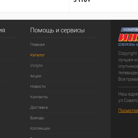
ия
Помощь и сервисы
Главная
Copyright
Каталог
лучшая к
Услуги
спутнико
телевиден
Акции
Все прав
Новости
Наш адрес
Контакты
ул.Советс
Доставка
Посмотре
Бренды
Коллекции