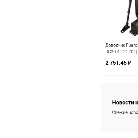
В избранное
Доводчик Fuaro
DC20-4 (DC-204)
(коричневый)
2 751.45 ₽
В 
Новости 
Купить в 1 кл
Свежие ново
В избранное