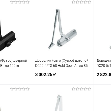
корзину
В корзину
ик
К сравнению
Купить в 1 клик
К сравнению
Купит
В наличии
В избранное
В наличии
В изб
 (Фуаро) дверной
Доводчик Fuaro (Фуаро) дверной
Доводчик
BL до 120 кг
DC20-4/TS-68 Hold Open AL до 85
DC20-5/T
кг (алюминий)
(белый)
3 302.25 ₽
2 822.8
корзину
В корзину
ик
К сравнению
Купить в 1 клик
К сравнению
Купит