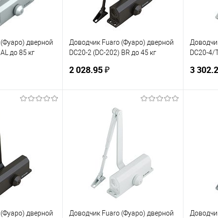
 (Фуаро) дверной
Доводчик Fuaro (Фуаро) дверной
Доводчик
AL до 85 кг
DC20-2 (DC-202) BR до 45 кг
DC20-4/T
(коричневый)
кг (белы
2 028.95 ₽
3 302.2
корзину
В корзину
ик
К сравнению
Купить в 1 клик
К сравнению
Купит
В наличии
В избранное
В наличии
В изб
 (Фуаро) дверной
Доводчик Fuaro (Фуаро) дверной
Доводчик