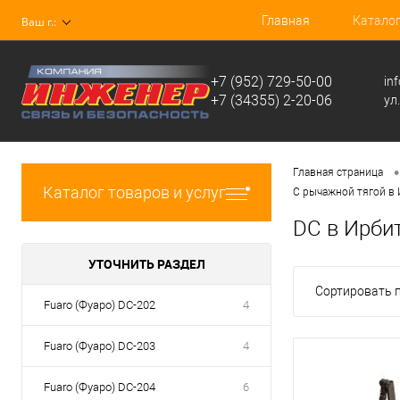
Главная
Катало
Ваш г.:
+7 (952) 729-50-00
in
+7 (34355) 2-20-06
ул
•
Главная страница
Каталог товаров и услуг
С рычажной тягой в
DC в Ирби
УТОЧНИТЬ РАЗДЕЛ
Сортировать п
Fuaro (Фуаро) DC-202
4
Fuaro (Фуаро) DC-203
4
Fuaro (Фуаро) DC-204
6