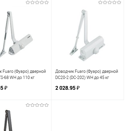
В корзину
В корзину
ь в 1 клик
К сравнению
Купить в 1 клик
К сравнению
ранное
В наличии
В избранное
В наличии
 Fuaro (Фуаро) дверной
Доводчик Fuaro (Фуаро) дверной
S-68 WH до 110 кг
DC20-2 (DC-202) WH до 45 кг
(белый)
5 ₽
2 028.95 ₽
В корзину
В корзину
ь в 1 клик
К сравнению
Купить в 1 клик
К сравнению