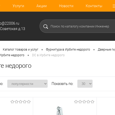
г
Услуги
Акции
Новости
Контакты
fo@22006.ru
.Советская д.13
•
•
Каталог товаров и услуг
Фурнитура в Ирбите недорого
Дверные ги
•
 Ирбите недорого
DC в Ирбите недорого
те недорого
о:
Показать по: