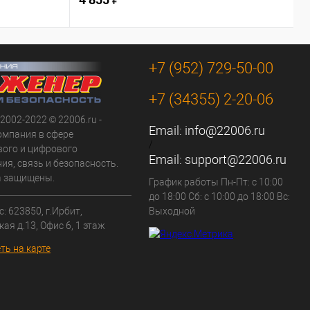
+7 (952) 729-50-00
+7 (34355) 2-20-06
 2002-2022 © 22006.ru -
Email:
info@22006.ru
омпания в сфере
/
вого и цифрового
Email:
support@22006.ru
ия, связь и безопасность.
а защищены.
График работы Пн-Пт: с 10:00
до 18:00 Сб: с 10:00 до 18:00 Вс:
: 623850, г.Ирбит,
Выходной
кая д.13, Офис 6, 1 этаж
ть на карте