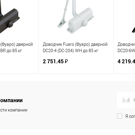
В наличии
В избранное
В наличии
В изб
 (Фуаро) дверной
Доводчик Fuaro (Фуаро) дверной
Доводчик
 BR до 85 кг
DC20-4 (DC-204) WH до 85 кг
DC20-6W 
(белый)
(коричн
2 751.45 ₽
4 219.4
корзину
В корзину
компании
ик
К сравнению
Купить в 1 клик
К сравнению
Купит
сти компании
В наличии
В избранное
В наличии
В изб
Я со