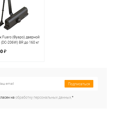
ранное
В наличии
В избранное
В наличии
 Fuaro (Фуаро) дверной
(DC-206W) BR до 160 кг
евый)
0 ₽
В корзину
Подписаться
ь в 1 клик
К сравнению
ранное
В наличии
гласен на
обработку персональных данных.
*