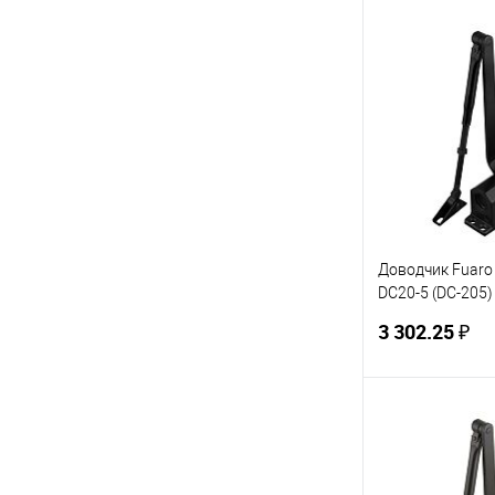
В 
Купить в 1 кл
В избранное
Доводчик Fuaro
DC20-5 (DC-205) 
(черный)
3 302.25 ₽
В 
Купить в 1 кл