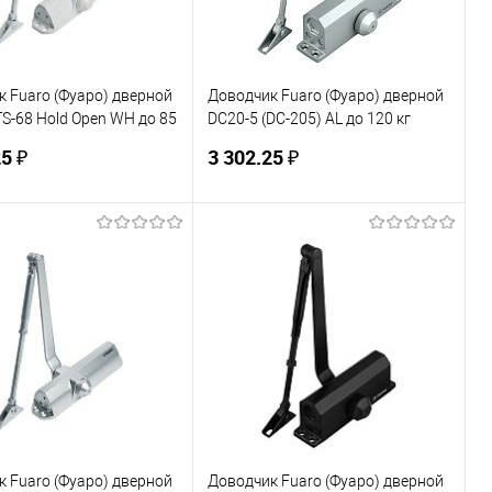
 Fuaro (Фуаро) дверной
Доводчик Fuaro (Фуаро) дверной
S-68 Hold Open WH до 85
DC20-5 (DC-205) AL до 120 кг
й)
(алюминий)
5 ₽
3 302.25 ₽
В корзину
В корзину
ь в 1 клик
К сравнению
Купить в 1 клик
К сравнению
ранное
В наличии
В избранное
В наличии
 Fuaro (Фуаро) дверной
Доводчик Fuaro (Фуаро) дверной