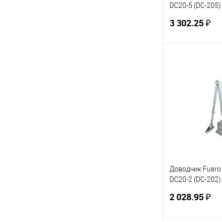
DC20-5 (DC-205)
(коричневый)
3 302.25 ₽
В 
Купить в 1 кл
В избранное
Доводчик Fuaro
DC20-2 (DC-202) 
(алюминий)
2 028.95 ₽