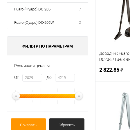
Fuaro (Фуаро) DC-205
7
Fuaro (Фуаро) DC-206W
2
ФИЛЬТР ПО ПАРАМЕТРАМ
Доводчик Fuaro
DC20-5/TS-68 BR
(коричневый)
Розничная цена
2 822.85 ₽
От
До
В 
Купить в 1 кл
В избранное
Показать
Сбросить