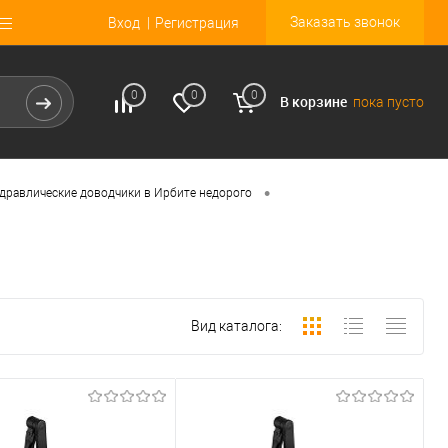
Заказать звонок
Вход
Регистрация
0
0
0
В корзине
пока пусто
•
дравлические доводчики в Ирбите недорого
Вид каталога: