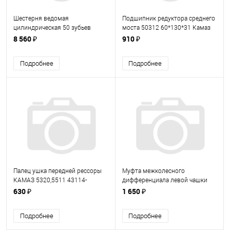
Шестерня ведомая
Подшипник редуктора среднего
цилиндрическая 50 зубьев
моста 50312 60*130*31 Камаз
КАМАЗ 5320-2402120-20
(190003311543)
8 560 ₽
910 ₽
(5320240212020)
Подробнее
Подробнее
Палец ушка передней рессоры
Муфта межколесного
КАМАЗ 5320,5511 43114-
дифференциала левой чашки
2902478 (431142902478)
КАМАЗ 55111,65115,6520
630 ₽
1 650 ₽
55102-2403026 (551022403026)
Подробнее
Подробнее