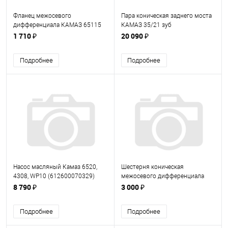
Фланец межосевого
Пара коническая заднего моста
дифференциала КАМАЗ 65115
КАМАЗ 35/21 зуб
круглый с торцевым шлицом
(6520240202010)
1 710 ₽
20 090 ₽
53205-2506037 (532052506037)
Подробнее
Подробнее
Насос масляный Камаз 6520,
Шестерня коническая
4308, WP10 (612600070329)
межосевого дифференциала
привода заднего моста
8 790 ₽
3 000 ₽
КАМАЗ-6520 (65202506126)
Подробнее
Подробнее