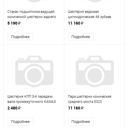
Стакан подшипника ведущей
Шестерня ведомая
конической шестерни заднего
цилиндрическая 46 зубьев
моста КАМАЗ 5320-2502049
ЕВРО-3 65115-2402120
5 190 ₽
11 160 ₽
(53202502049)
(65115240212060)
Подробнее
Подробнее
Шестерня КПП 3-й передачи
Пара шестерни коническая
вала промежуточного КАМАЗ
среднего моста 5320
65115 14-1701051 (141701051)
(53202502020)
2 480 ₽
11 160 ₽
Подробнее
Подробнее