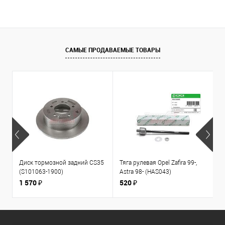
САМЫЕ ПРОДАВАЕМЫЕ ТОВАРЫ
Диск тормозной задний CS35
Тяга рулевая Opel Zafira 99-,
К
(S101063-1900)
Astra 98- (HAS043)
1
л
1 570 ₽
520 ₽
3