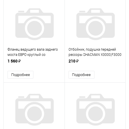
Фланец ведущего вала заднего
Отбойник, подушка передней
моста ЕВРО круглый со
рессоры SHACMAN X3000,F3000
шлицами 53205 53205-2402036
(188000520017)
1 560 ₽
210 ₽
(532052402036)
Подробнее
Подробнее