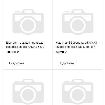
Шестерня ведущая привода
Чашки дифференциала КАМАЗ
среднего моста КАМАЗ 6520-
заднего моста с блокировкой
2502110 (65202502110)
КАМАЗ (532292403016)
18 600 ₽
8 820 ₽
Подробнее
Подробнее