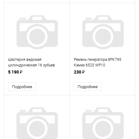
Шестерня ведомая
Ремень генератора 8PK795
цилиндрическая 16 зубьев
Камаз 6520 WP10
65115-2402110-60
(612600090600)
5 190 ₽
230 ₽
(65115240211060)
Подробнее
Подробнее