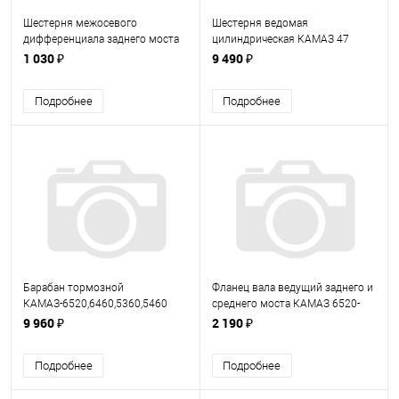
Шестерня межосевого
Шестерня ведомая
дифференциала заднего моста
цилиндрическая КАМАЗ 47
КАМАЗ (532122506126)
зубьев 5320-2402120-40
1 030 ₽
9 490 ₽
(5320240212040)
Подробнее
Подробнее
Барабан тормозной
Фланец вала ведущий заднего и
КАМАЗ-6520,6460,5360,5460
среднего моста КАМАЗ 6520-
(65203501070)
2502036 (65202502036)
9 960 ₽
2 190 ₽
Подробнее
Подробнее