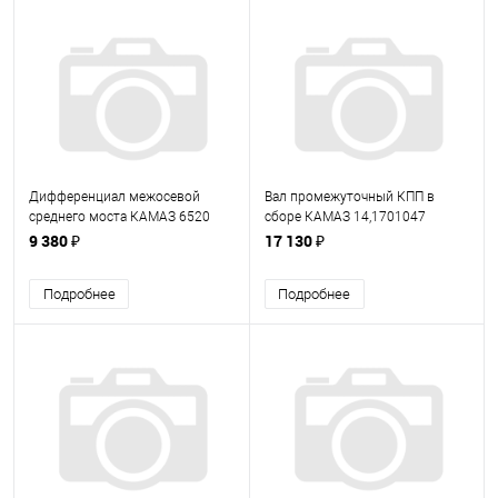
Дифференциал межосевой
Вал промежуточный КПП в
среднего моста КАМАЗ 6520
сборе КАМАЗ 14,1701047
6520-2506010 (65202506010)
(141701047)
9 380 ₽
17 130 ₽
Подробнее
Подробнее