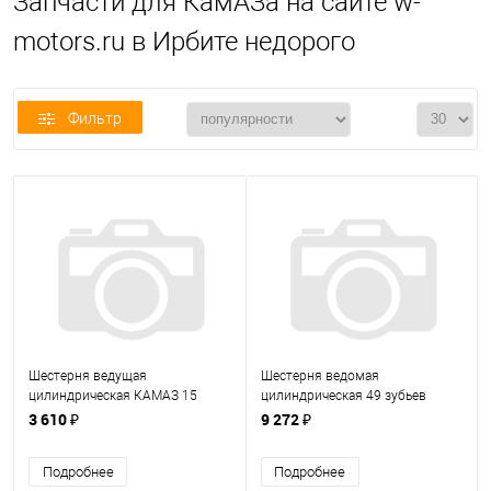
Запчасти для КамАЗа на сайте w-
motors.ru в Ирбите недорого
Фильтр
Шестерня ведущая
Шестерня ведомая
цилиндрическая КАМАЗ 15
цилиндрическая 49 зубьев
зубьев 5320-2402110-40
КАМАЗ 5320-2402120-10
3 610 ₽
9 272 ₽
(5320240211040)
(5320240212010)
Подробнее
Подробнее