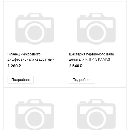
Фланец межосевого
Шестерня первичного вала
дифференциала квадратный
делителя КПП-15 КАМАЗ
КАМАЗ 5320-2506037
15.1770050 (151770050)
1 280 ₽
2 540 ₽
(53202506037)
Подробнее
Подробнее