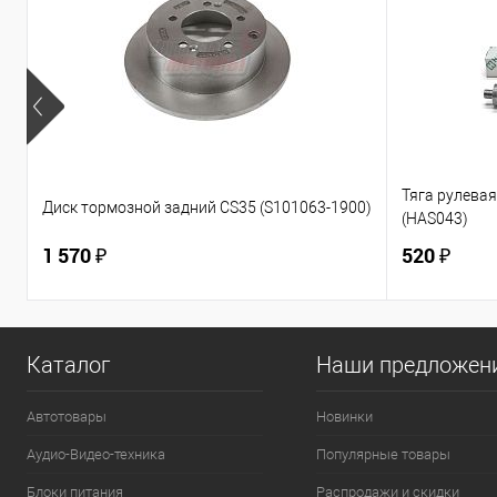
Тяга рулевая 
Диск тормозной задний CS35 (S101063-1900)
(HAS043)
1 570 ₽
520 ₽
Каталог
Наши предложен
Автотовары
Новинки
Аудио-Видео-техника
Популярные товары
Блоки питания
Распродажи и скидки