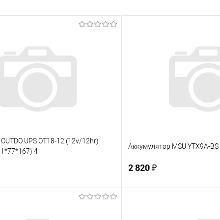
OUTDO UPS OT18-12 (12v/12hr)
Аккумулятор MSU YTX9А-BS 
1*77*167) 4
2 820 ₽
В корзину
В корз