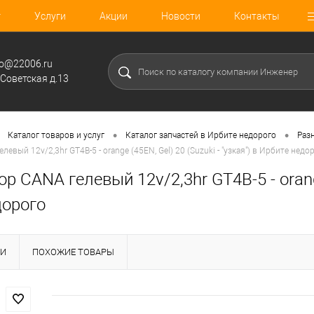
г
Услуги
Акции
Новости
Контакты
fo@22006.ru
.Советская д.13
•
•
Каталог товаров и услуг
Каталог запчастей в Ирбите недорого
Раз
евый 12v/2,3hr GT4B-5 - orange (45EN, Gel) 20 (Suzuki - "узкая") в Ирбите недо
р CANA гелевый 12v/2,3hr GT4B-5 - orange 
дорого
КИ
ПОХОЖИЕ ТОВАРЫ