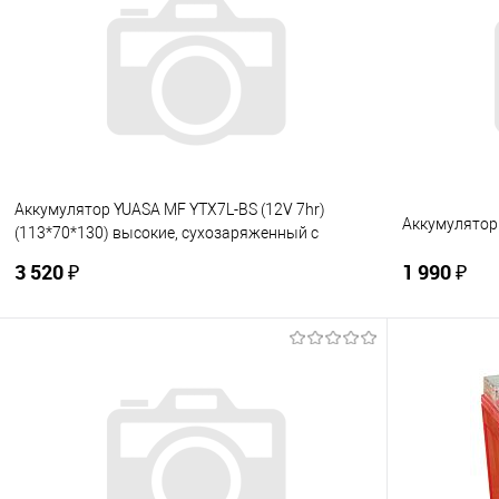
Купить в 1 клик
К сравнению
Купить в 1
В избранное
Под заказ
В избранно
Аккумулятор YUASA MF YTX7L-BS (12V 7hr)
Аккумулятор 
(113*70*130) высокие, сухозаряженный с
электролитом
3 520 ₽
1 990 ₽
В корзину
Купить в 1 клик
К сравнению
Купить в 1
В избранное
В наличии
В избранно