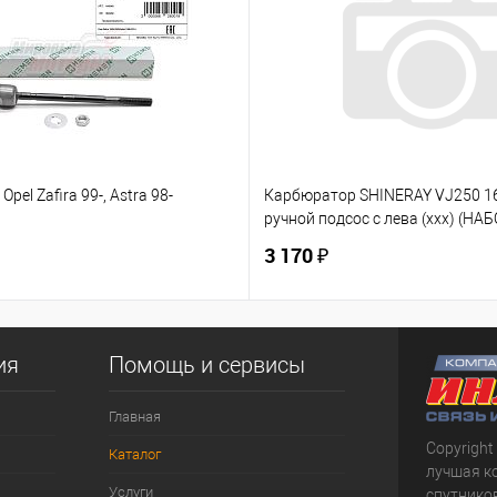
Opel Zafira 99-, Astra 98-
Карбюратор SHINERAY VJ250 
ручной подсос с лева (ххх) (НАБ
3 170 ₽
ия
Помощь и сервисы
Главная
Copyright
Каталог
лучшая к
Услуги
спутнико