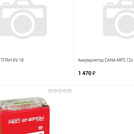
 клик
К сравнению
Купить в 1 клик
е
Под заказ
В избранное
TITAH 6V 18
Аккумулятор CANA MPS 12v 7
1 470 ₽
В корзину
В корз
 клик
К сравнению
Купить в 1 клик
е
Под заказ
В избранное