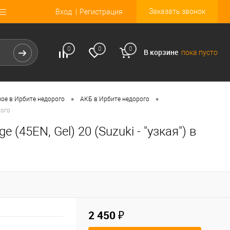
Заказать звонок
Вход
Регистрация
0
0
0
В корзине
пока пусто
•
•
ное в Ирбите недорого
АКБ в Ирбите недорого
рого
(45EN, Gel) 20 (Suzuki - "узкая") в
2 450 ₽