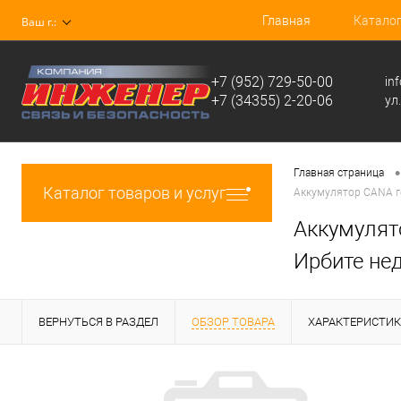
Главная
Катало
Ваш г.:
+7 (952) 729-50-00
in
+7 (34355) 2-20-06
ул
•
Главная страница
Каталог товаров и услуг
Аккумулятор CANA гел
Аккумулято
Ирбите не
ВЕРНУТЬСЯ В РАЗДЕЛ
ОБЗОР ТОВАРА
ХАРАКТЕРИСТИ