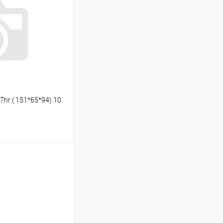
К сравнению
Под заказ
hr ( 151*65*94) 10
ину
К сравнению
Под заказ