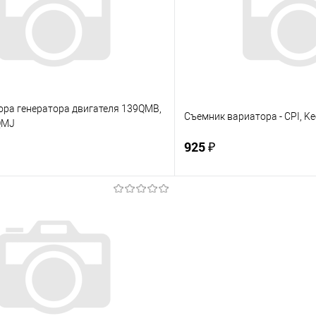
е
Под заказ
В избранное
ора генератора двигателя 139QMB,
Съемник вариатора - CPI, K
QMJ
925 ₽
В корзину
В корз
 клик
К сравнению
Купить в 1 клик
е
Под заказ
В избранное