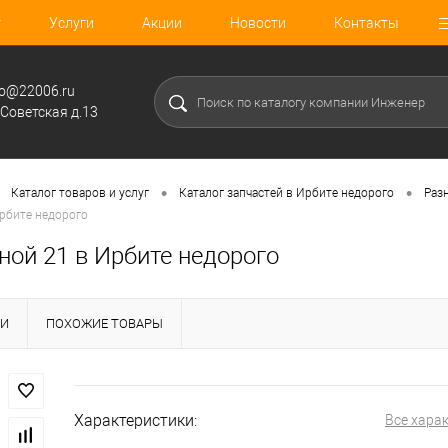
г
Услуги
Акции
Новости
Контакты
fo@22006.ru
.Советская д.13
•
•
Каталог товаров и услуг
Каталог запчастей в Ирбите недорого
Раз
рбите недорого
ной 21 в Ирбите недорого
КИ
ПОХОЖИЕ ТОВАРЫ
Характеристики:
Все хара