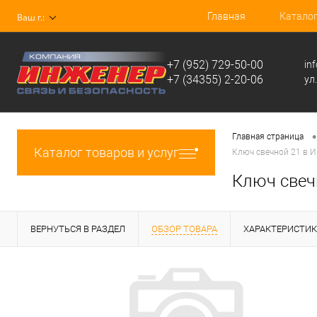
Главная
Катало
Ваш г.:
+7 (952) 729-50-00
in
+7 (34355) 2-20-06
ул
•
Главная страница
Каталог товаров и услуг
Ключ свечной 21 в И
Ключ свеч
ВЕРНУТЬСЯ В РАЗДЕЛ
ОБЗОР ТОВАРА
ХАРАКТЕРИСТИ