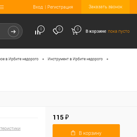
Заказать звонок
Вход
Регистрация
0
0
0
В корзине
пока пусто
•
•
ное в Ирбите недорого
Инструмент в Ирбите недорого
115 ₽
ктеристики
В корзину