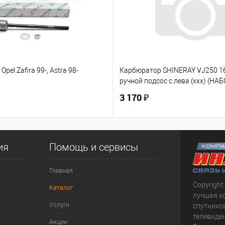
Opel Zafira 99-, Astra 98-
Карбюратор SHINERAY VJ250 
ручной подсос с лева (ххх) (НАБ
3 170 ₽
ия
Помощь и сервисы
Главная
Copyright
Каталог
лучшая к
Услуги
спутнико
телевиден
Акции