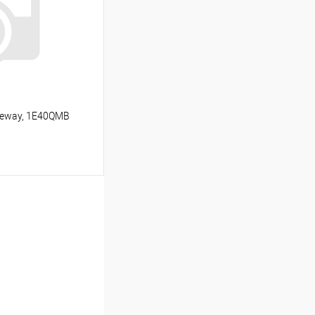
Под заказ
eeway, 1E40QMB
ину
К сравнению
Под заказ