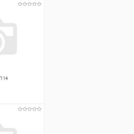
П 14
ину
К сравнению