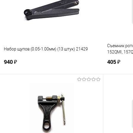
В избранное
Под заказ
В избранно
Съемник рот
Набор щупов (0.05-1.00мм) (13 штук) 21429
152QMI, 157
940 ₽
405 ₽
В корзину
Купить в 1 клик
К сравнению
Купить в 1
В избранное
Под заказ
В избранно