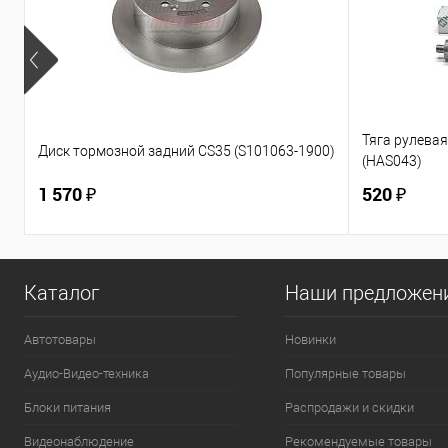
Тяга рулевая 
Диск тормозной задний CS35 (S101063-1900)
(HAS043)
1 570 ₽
520 ₽
Каталог
Наши предложен
Автотовары
Новинки
Аудио-Видео-техника
Популярные товары
Блоки питания
Распродажи и скидки
Видеонаблюдение
Рекомендуемые товары