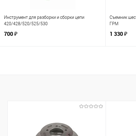
Инструмент для разборки и сборки цепи
Съемник шес
420/428/520/525/530
ГРМ
700 ₽
1 330 ₽
В корзину
Купить в 1 клик
К сравнению
Купить в 1
В избранное
В наличии
В избранно