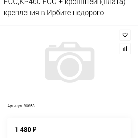
ECC,KP460 ECC + кронштейн(плата)
крепления в Ирбите недорого
Артикул:
80858
1 480 ₽