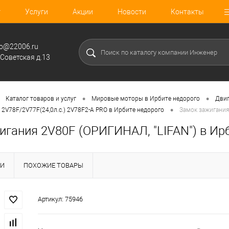
г
Услуги
Акции
Новости
Контакты
fo@22006.ru
.Советская д.13
•
•
Каталог товаров и услуг
Мировые моторы в Ирбите недорого
Двиг
•
 2V78F/2V77F(24,0л.с.) 2V78F2-A PRO в Ирбите недорого
Замок зажигания
игания 2V80F (ОРИГИНАЛ, "LIFAN") в Ир
КИ
ПОХОЖИЕ ТОВАРЫ
Артикул:
75946