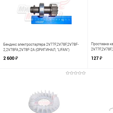
Проставка к
Бендикс электростартера 2V77F,2V78F,2V78F-
2V77F,2V78F
2,2V78FA,2V78F-2A (ОРИГИНАЛ, "LIFAN")
(ОРИГИНАЛ, "
2 600 ₽
127 ₽
В корзину
Купить в 1 клик
К сравнению
Купить в 1
В избранное
В наличии
В избранно