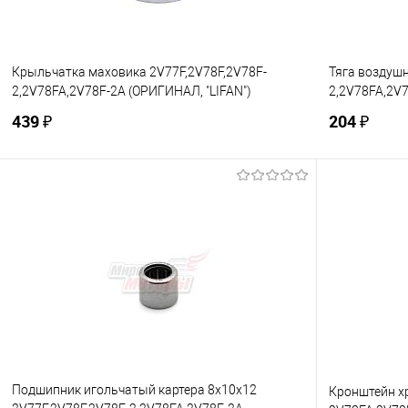
Крыльчатка маховика 2V77F,2V78F,2V78F-
Тяга воздушн
2,2V78FA,2V78F-2A (ОРИГИНАЛ, "LIFAN")
2,2V78FA,2V7
439 ₽
204 ₽
В корзину
Купить в 1 клик
К сравнению
Купить в 1
В избранное
В наличии
В избранно
Подшипник игольчатый картера 8х10х12
Кронштейн х