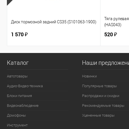
Тяга рулевая 
Диск тормозной задний CS35 (S101063-1900)
(HAS043)
1 570 ₽
520 ₽
Каталог
Наши предложен
Автотовары
Новинки
Аудио-Видео-техника
Популярные товары
Блоки питания
Распродажи и скидки
Видеонаблюдение
Рекомендуемые товары
Домофоны
Уцененные товары
Инструмент