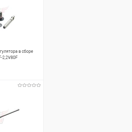
гулятора в сборе
F-2,2V80F
ину
К сравнению
В наличии