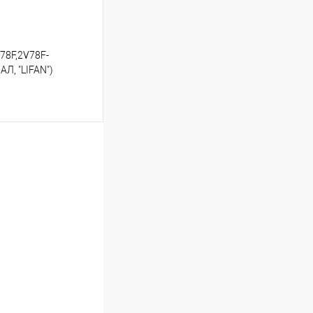
78F,2V78F-
Л, "LIFAN")
ину
К сравнению
В наличии