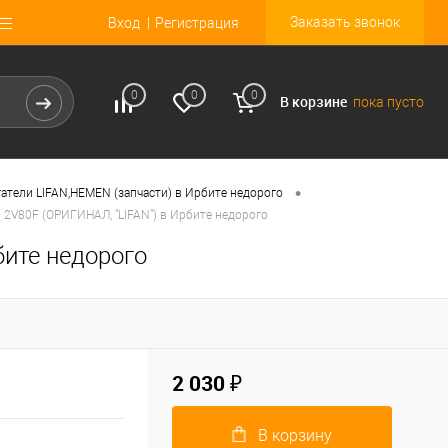
Заказать звонок
Вход
Регистрация
0
0
0
В корзине
пока пусто
•
атели LIFAN,HEMEN (запчасти) в Ирбите недорого
 2V80F (ОРИГИНАЛ, "LIFAN") в Ирбите недорого
бите недорого
2 030 ₽
В корзину