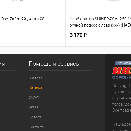
Opel Zafira 99-, Astra 98-
Карбюратор SHINERAY VJ250 
ручной подсос с лева (ххх) (НАБ
3 170 ₽
ия
Помощь и сервисы
Главная
Copyright
Каталог
лучшая к
Услуги
спутнико
телевиден
Акции
Все прав
Новости
Наш адрес
Контакты
ул.Советс