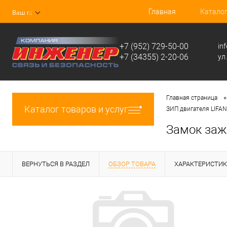
Главная
Катало
Ваш г.:
+7 (952) 729-50-00
in
+7 (34355) 2-20-06
ул
•
Главная страница
Каталог товаров и услуг
ЗИП двигателя LIFAN
Замок заж
ВЕРНУТЬСЯ В РАЗДЕЛ
ОБЗОР ТОВАРА
ХАРАКТЕРИСТИ