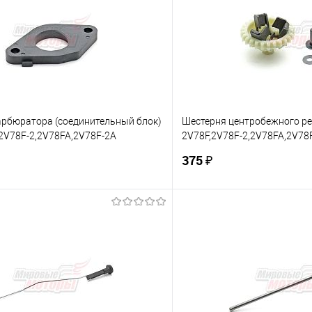
арбюратора (соединительный блок)
Шестерня центробежного ре
,2V78F-2,2V78FA,2V78F-2A
2V78F,2V78F-2,2V78FA,2V78
LIFAN")
(ОРИГ,"LIFAN") (25120)
375 ₽
В корзину
В корз
 клик
К сравнению
Купить в 1 клик
е
В наличии
В избранное