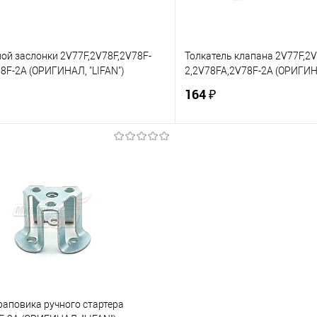
ой заслонки 2V77F,2V78F,2V78F-
Толкатель клапана 2V77F,2V
8F-2A (ОРИГИНАЛ, "LIFAN")
2,2V78FA,2V78F-2A (ОРИГИНА
164 ₽
В корзину
В корз
 клик
К сравнению
Купить в 1 клик
е
В наличии
В избранное
раповика ручного стартера