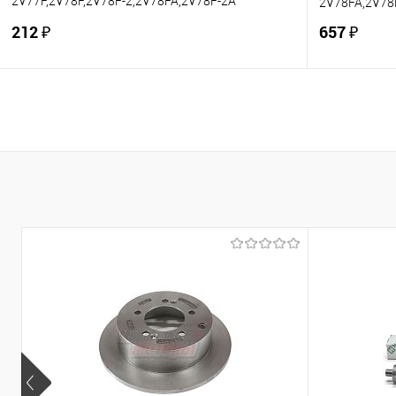
2V77F,2V78F,2V78F-2,2V78FA,2V78F-2A
2V78FA,2V78F
(ОРИГИНАЛ, "LIFAN")
212 ₽
657 ₽
В корзину
Купить в 1 клик
К сравнению
Купить в 1
В избранное
В наличии
В избранно