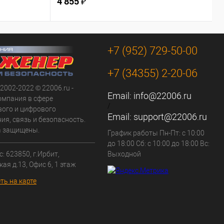
4 855 ₽
4
+7 (952) 729-50-00
+7 (34355) 2-20-06
 2002-2022 © 22006.ru -
Email:
info@22006.ru
омпания в сфере
/
вого и цифрового
Email:
support@22006.ru
ия, связь и безопасность.
а защищены.
График работы Пн-Пт: с 10:00
до 18:00 Сб: с 10:00 до 18:00 Вс:
: 623850, г.Ирбит,
Выходной
кая д.13, Офис 6, 1 этаж
ть на карте