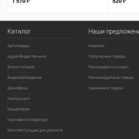
1 570 ₽
520 ₽
Каталог
Наши предложен
Автотовары
Новинки
Аудио-Видео-техника
Популярные товары
Блоки питания
Распродажи и скидки
Видеонаблюдение
Рекомендуемые товары
Домофоны
Уцененные товары
Инструмент
Канцелярия
Кассовая Аппаратура
Комплектующие для ремонта