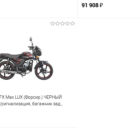
МАТОВЫЙ
91 908 ₽
В корзину
В корз
 клик
К сравнению
Купить в 1 клик
е
В наличии
В избранное
 FX Max LUX (Форсир.) ЧЕРНЫЙ
сигнализация, багажник зад.,
 обтекатель фар, защита ног, LED
отники, перед