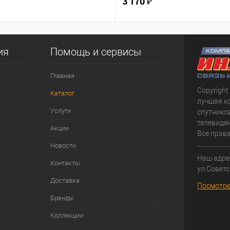
3 170 ₽
ия
Помощь и сервисы
Главная
Copyright
Каталог
лучшая к
Услуги
спутнико
телевиден
Акции
Все прав
Новости
Наш адрес
Контакты
ул.Советс
Доставка
Посмотре
Бренды
Коллекции