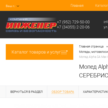
Главная
Катало
Ваш г.:
+7 (952) 729-50-00
in
+7 (34355) 2-20-06
ул
•
Главная страница
Каталог товаров и услуг
Мопеды, мотовелоси
Мопед Alpha SA Max 
Мопед Alp
СЕРЕБРИСТ
ВЕРНУТЬСЯ В РАЗДЕЛ
ОБЗОР ТОВАРА
ХАРАКТЕРИСТИ