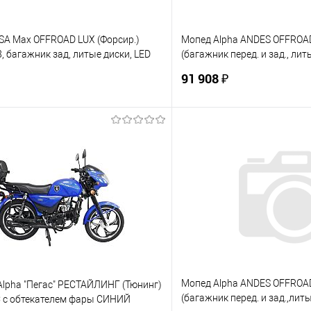
SA Max OFFROAD LUX (Форсир.)
Мопед Alpha ANDES OFFROAD
8, багажник зад, литые диски, LED
(багажник перед. и зад., л
КАЯ ВОЛНА
ВОЛНА
91 908 ₽
В корзину
В корз
 клик
К сравнению
Купить в 1 клик
е
В наличии
В избранное
Мопед Alpha ANDES OFFROAD
Alpha "Пегас" РЕСТАЙЛИНГ (Тюнинг)
(багажник перед. и зад.,ли
 с обтекателем фары СИНИЙ