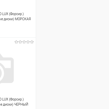
 LUX (Форсир.)
итые диски) МОРСКАЯ
ину
К сравнению
В наличии
 LUX (Форсир.)
тые диски) ЧЕРНЫЙ