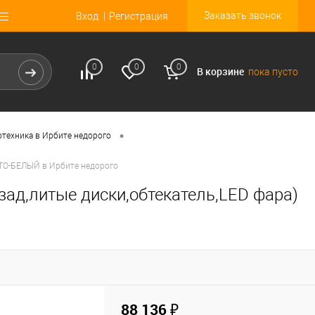
Заказать звонок
Вход
Регистрация
0
0
0
В корзине
пока пусто
•
техника в Ирбите недорого
СТО-БЕЛЫЙ в Ирбите недорого
зад,литые диски,обтекатель,LED фара)
88 136 ₽