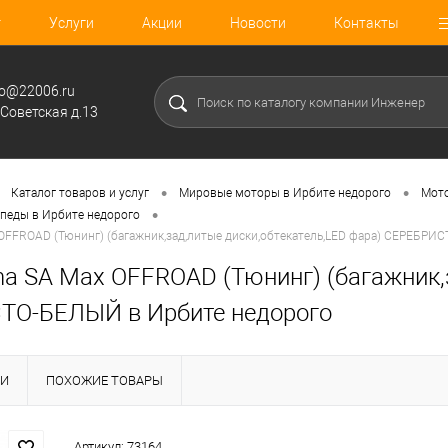
г
Услуги
Акции
Новости
Контакты
fo@22006.ru
.Советская д.13
•
•
Каталог товаров и услуг
Мировые моторы в Ирбите недорого
Мото
•
педы в Ирбите недорого
OFFROAD (Тюнинг) (багажник,зад,литые диски,обтекатель,LED фара) СЕРЕБРИ
ha SA Max OFFROAD (Тюнинг) (багажник,
О-БЕЛЫЙ в Ирбите недорого
КИ
ПОХОЖИЕ ТОВАРЫ
Артикул:
73164