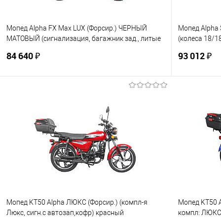
Мопед Alpha FX Max LUX (Форсир.) ЧЕРНЫЙ
Мопед Alpha 
МАТОВЫЙ (сигнализация, багажник зад., литые
(колеса 18/1
диски, обтекатель фар, защита ног, LED фара и
фара) МОРС
84 640 ₽
93 012 ₽
поворотники, перед.
В корзину
Купить в 1 клик
К сравнению
Купить в 1
В избранное
В наличии
В избранно
Мопед KT50 Alpha ЛЮКС (Форсир.) (компл-я
Мопед KT50 
Люкс, сигн.с автозап,кофр) красный
компл: ЛЮКС