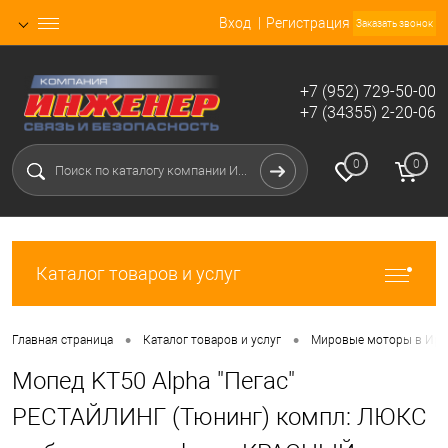
Вход
Регистрация
Заказать звонок
+7 (952) 729-50-00
+7 (34355) 2-20-06
0
0
Каталог товаров и услуг
•
•
Главная страница
Каталог товаров и услуг
Мировые моторы в Ирб
Мопед KT50 Alpha "Пегас"
РЕСТАЙЛИНГ (Тюнинг) компл: ЛЮКС