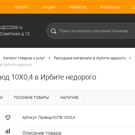
г
Услуги
Акции
Новости
Контакты
fo@22006.ru
.Советская д.13
•
•
Каталог товаров и услуг
Расходные материалы в Ирбите недорого
 в Ирбите недорого
од 10Х0,4 в Ирбите недорого
КИ
ПОХОЖИЕ ТОВАРЫ
НАЛИЧИЕ
Артикул:
Провод КСПВ 10Х0,4
Описание товара: