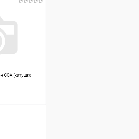
ину
К сравнению
В наличии
он ССА (катушка
ину
К сравнению