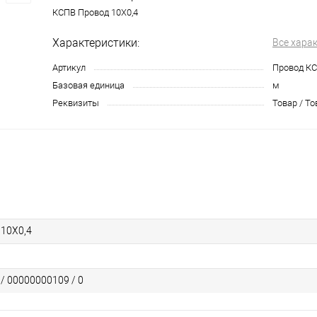
КСПВ Провод 10Х0,4
Характеристики:
Все хара
Артикул
Провод КС
Базовая единица
м
Реквизиты
Товар / То
10Х0,4
 / 00000000109 / 0