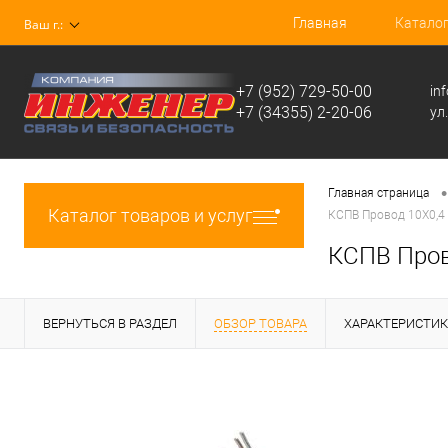
Главная
Катало
Ваш г.:
+7 (952) 729-50-00
in
+7 (34355) 2-20-06
ул
•
Главная страница
Каталог товаров и услуг
КСПВ Провод 10Х0,4
КСПВ Пров
ВЕРНУТЬСЯ В РАЗДЕЛ
ОБЗОР ТОВАРА
ХАРАКТЕРИСТИ