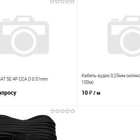
В корзину
В корз
 клик
К сравнению
Купить в 1 клик
е
В наличии
В избранное
Кабель аудио 0,25мм силик
CAT 5E 4P CCA D 0.51mm
100м)
апросу
10 ₽
/ м
Запросить цену
В корз
 клик
К сравнению
Купить в 1 клик