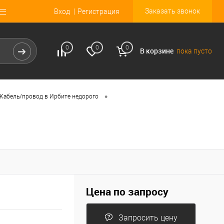
Заказать звонок
Вход
Регистрация
0
0
0
В корзине
пока пусто
•
Кабель/провод в Ирбите недорого
Цена по запросу
Запросить цену