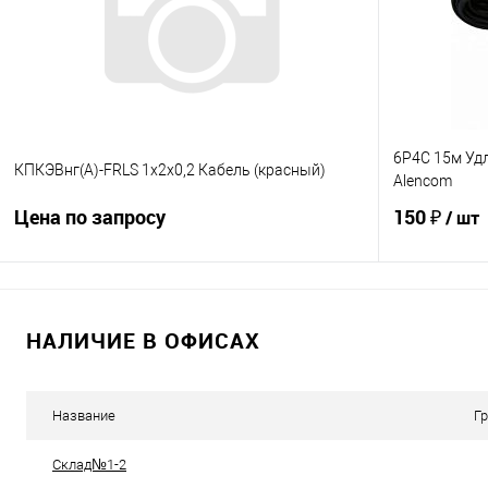
В избранное
Под заказ
В избранно
6P4C 15м Уд
КПКЭВнг(А)-FRLS 1x2x0,2 Кабель (красный)
Alencom
Цена по запросу
150 ₽
/ шт
Запросить цену
НАЛИЧИЕ В ОФИСАХ
Купить в 1 клик
К сравнению
Купить в 1
В избранное
Под заказ
В избранно
Название
Г
Склад№1-2