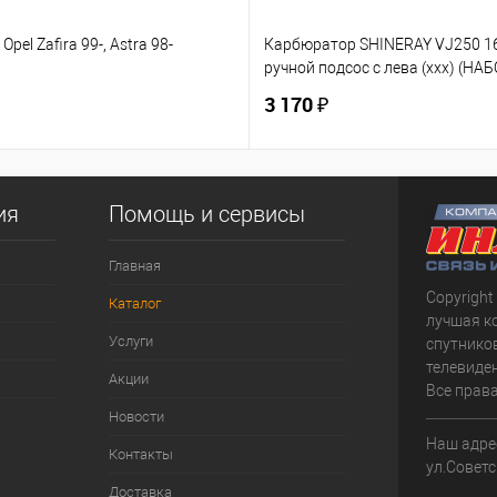
Opel Zafira 99-, Astra 98-
Карбюратор SHINERAY VJ250 
ручной подсос с лева (ххх) (НАБ
3 170 ₽
ия
Помощь и сервисы
Главная
Copyright
Каталог
лучшая к
Услуги
спутнико
телевиден
Акции
Все прав
Новости
Наш адрес
Контакты
ул.Советс
Доставка