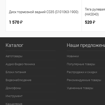
Тяга рулевая 
Диск тормозной задний CS35 (S101063-1900)
(HAS043)
1 570 ₽
520 ₽
Каталог
Наши предложен
Автотовары
Новинки
Аудио-Видео-техника
Популярные товары
Блоки питания
Распродажи и скидки
Видеонаблюдение
Рекомендуемые товары
Домофоны
Уцененные товары
Инструмент
Канцелярия