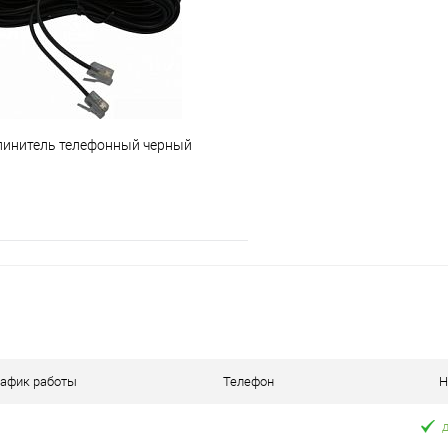
е
Под заказ
В избранное
линитель телефонный черный
В корзину
 клик
К сравнению
е
В наличии
рафик работы
Телефон
Н