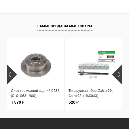
САМЫЕ ПРОДАВАЕМЫЕ ТОВАРЫ
Диск тормозной задний CS35
Тяга рулевая Opel Zafira 99-,
К
(S101063-1900)
Astra 98- (HAS043)
1
л
1 570 ₽
520 ₽
3