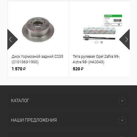
Диск тормозной задний CS35
Тяга рулевая Opel Zafira 99-,
К
(S101063-1900)
Astra 98- (HAS043)
1
л
1 570 ₽
520 ₽
3
КАТАЛОГ
НАШИ ПРЕДЛОЖЕНИЯ