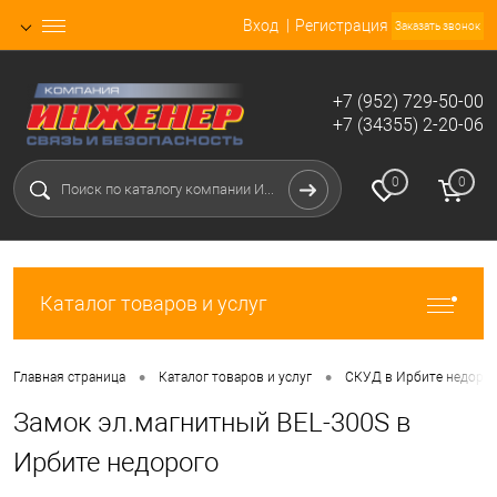
Вход
Регистрация
Заказать звонок
+7 (952) 729-50-00
+7 (34355) 2-20-06
0
0
Каталог товаров и услуг
•
•
Главная страница
Каталог товаров и услуг
СКУД в Ирбите недоро
Замок эл.магнитный BEL-300S в
Ирбите недорого