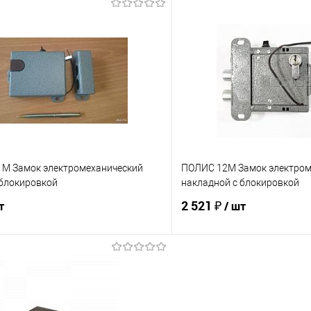
Запросить цену
В корз
 клик
К сравнению
Купить в 1 клик
е
В наличии
В избранное
 М Замок электромеханический
ПОЛИС 12М Замок электром
 блокировкой
накладной с блокировкой
2 521 ₽
т
/ шт
В корзину
В корз
 клик
К сравнению
Купить в 1 клик