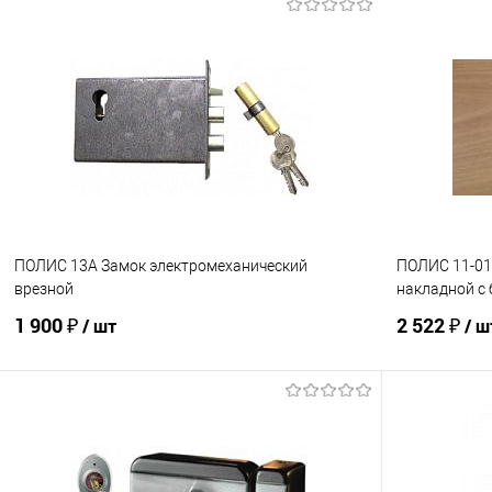
В корзину
Купить в 1
Купить в 1 клик
К сравнению
В избранно
В избранное
В наличии
ПОЛИС 13А Замок электромеханический
ПОЛИС 11-01
врезной
накладной с
1 900 ₽
2 522 ₽
/ шт
/ ш
В корзину
Купить в 1 клик
К сравнению
Купить в 1