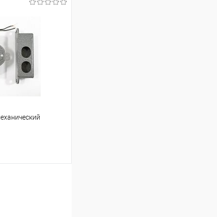
ину
К сравнению
Под заказ
еханический
ину
К сравнению