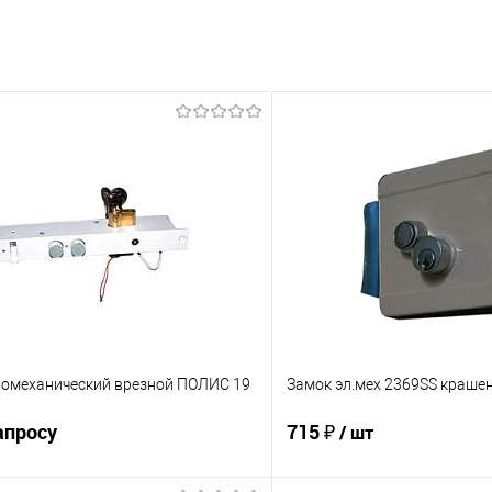
ромеханический врезной ПОЛИС 19
Замок эл.мех 2369SS краше
апросу
715 ₽
/ шт