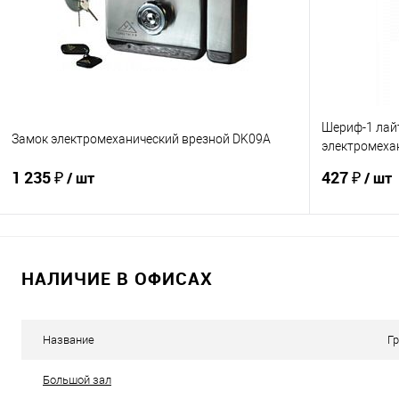
В избранное
В наличии
В избранно
Шериф-1 лайт
Замок электромеханический врезной DK09A
электромеха
малогабарит
1 235 ₽
427 ₽
/ шт
/ шт
В корзину
НАЛИЧИЕ В ОФИСАХ
Купить в 1 клик
К сравнению
Купить в 1
В избранное
Под заказ
В избранно
Название
Г
Большой зал