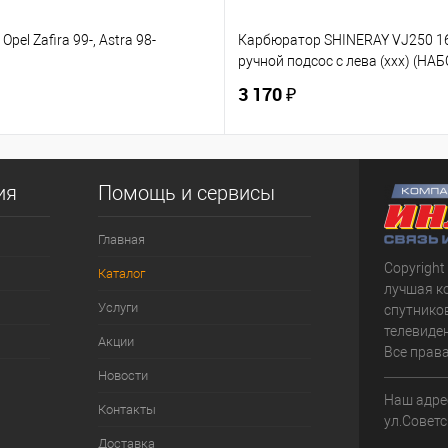
Opel Zafira 99-, Astra 98-
Карбюратор SHINERAY VJ250 
ручной подсос с лева (ххх) (НАБ
3 170 ₽
ия
Помощь и сервисы
Главная
Copyright
Каталог
лучшая к
Услуги
спутнико
телевиден
Акции
Все прав
Новости
Наш адрес
Контакты
ул.Советс
Доставка