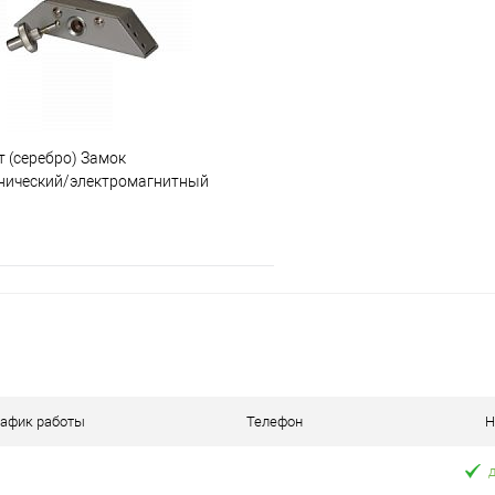
е
В наличии
В избранное
 (серебро) Замок
нический/электромагнитный
ный универсальный
В корзину
 клик
К сравнению
е
В наличии
рафик работы
Телефон
Н