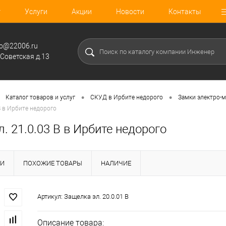
г
Услуги
Акции
Новости
Контакты
fo@22006.ru
.Советская д.13
•
•
Каталог товаров и услуг
СКУД в Ирбите недорого
Замки электро-м
В в Ирбите недорого
. 21.0.03 В в Ирбите недорого
КИ
ПОХОЖИЕ ТОВАРЫ
НАЛИЧИЕ
Артикул:
Защелка эл. 20.0.01 В
Описание товара: