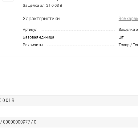
Защелка эл. 21.0.03 В
Характеристики:
Все хара
Артикул
Защелка эл
Базовая единица
шт
Реквизиты
Товар / То
0.0.01 В
 / 00000000977 / 0