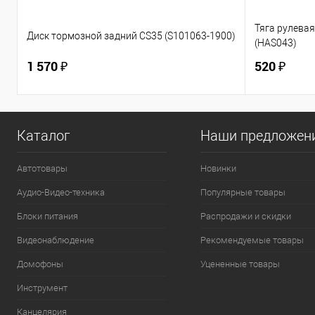
Тяга рулевая 
Диск тормозной задний CS35 (S101063-1900)
(HAS043)
1 570 ₽
520 ₽
Каталог
Наши предложен
Автотовары
Новинки
Аудио-Видео-техника
Популярные товары
Блоки питания
Распродажи и скидки
Видеонаблюдение
Рекомендуемые товары
Домофоны
Уцененные товары
Инструмент
Канцелярия