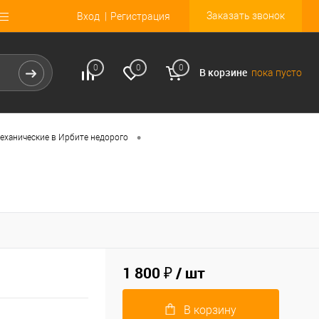
Заказать звонок
Вход
Регистрация
0
0
0
В корзине
пока пусто
•
еханические в Ирбите недорого
1 800 ₽
/ шт
В корзину