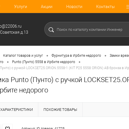
г
Услуги
Акции
Новости
Контакты
fo@22006.ru
.Советская д.13
•
•
Каталог товаров и услуг
Фурнитура в Ирбите недорого
Замки врез
•
•
го
Punto (Пунто) 5558 в Ирбите недорого
(Пунто) с ручкой LOCKSET25.ORION.5558-1 (KIT P25 5558 ORION) AB бронза в И
ка Punto (Пунто) с ручкой LOCKSET25.OR
рбите недорого
ХАРАКТЕРИСТИКИ
ПОХОЖИЕ ТОВАРЫ
Артикул:
ID товара: 41725