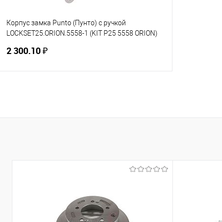
Корпус замка Punto (Пунто) с ручкой
LOCKSET25.ORION.5558-1 (KIT P25 5558 ORION)
SN/CP мат.никель/хром
2 300.10 ₽
В корзину
Купить в 1 клик
К сравнению
В избранное
В наличии