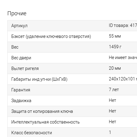
Прочие
ID товара: 41
Артикул
55 мм
Бэксет (удаление ключевого отверстия)
1459 г
Вес
Не имеет зна
Вес двери
20 мм
Вылет ригеля
240x120x101
Габариты инд уп-ки (ШхГхВ)
7 лет
Гарантия
Нет
Задвижка
Нет
Защита от копирования ключа
Нет
Интеллектуальная собственность
1
Класс безопасности