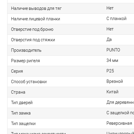
Нет
Наличие выводов для тяг
С планкой
Наличие лицевой планки
Нет
Отверстие под броню
Да
Отверстия под стяжки
PUNTO
Производитель
34 мм
Размер ригеля
P25
Серия
Врезной
Способ установки
Китай
Страна
Для деревянн
Тип дверей
С защелкой п
Тип замка
Реверсивная
Тип защелки
Цилиндровы
Тип механизма секретности