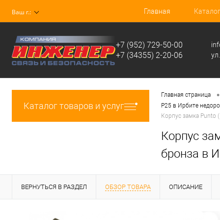
Главная
Катало
Ваш г.:
+7 (952) 729-50-00
in
+7 (34355) 2-20-06
ул
•
Главная страница
Каталог товаров и услуг
P25 в Ирбите недоро
Корпус замка Punto 
Корпус зам
бронза в И
ВЕРНУТЬСЯ В РАЗДЕЛ
ОБЗОР ТОВАРА
ОПИСАНИЕ