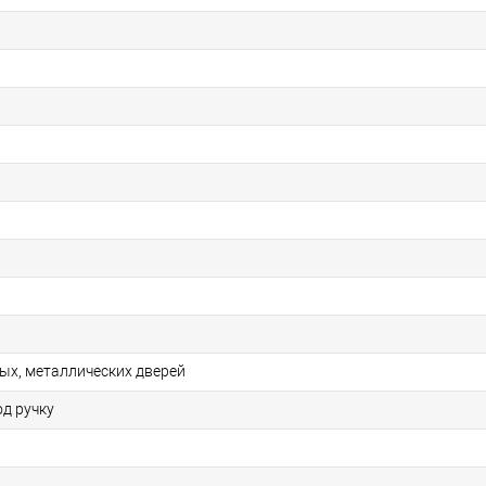
ых, металлических дверей
од ручку
й