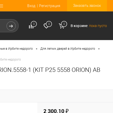
Заказать звонок
Вход
Регистрация
0
0
0
В корзине
пока пусто
•
•
ные в Ирбите недорого
Для легких дверей в Ирбите недорого
рбите недорого
ION.5558-1 (KIT P25 5558 ORION) AB
2 300.10 ₽