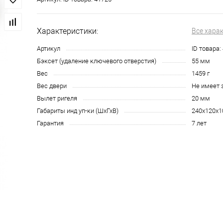
Характеристики:
Все хара
Артикул
ID товара:
Бэксет (удаление ключевого отверстия)
55 мм
Вес
1459 г
Вес двери
Не имеет 
Вылет ригеля
20 мм
Габариты инд уп-ки (ШхГхВ)
240x120x1
Гарантия
7 лет