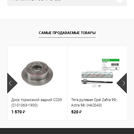
САМЫЕ ПРОДАВАЕМЫЕ ТОВАРЫ
Диск тормозной задний CS35
Тяга рулевая Opel Zafira 99-,
К
(S101063-1900)
Astra 98- (HAS043)
1
л
1 570 ₽
520 ₽
3