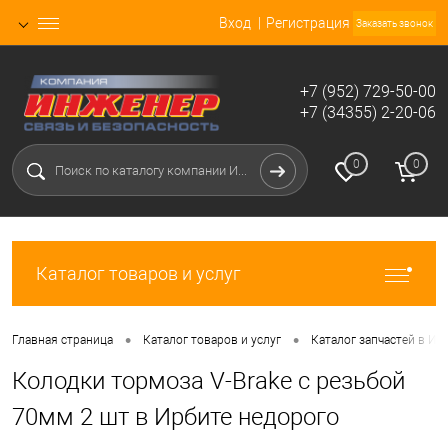
Вход
Регистрация
Заказать звонок
+7 (952) 729-50-00
+7 (34355) 2-20-06
0
0
Каталог товаров и услуг
•
•
Главная страница
Каталог товаров и услуг
Каталог запчастей в Ир
Колодки тормоза V-Brake с резьбой
70мм 2 шт в Ирбите недорого