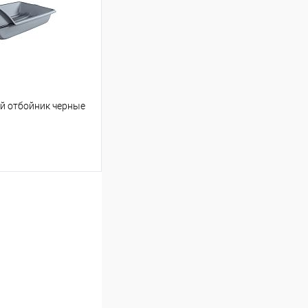
Под заказ
ий отбойник черные
ину
К сравнению
Под заказ