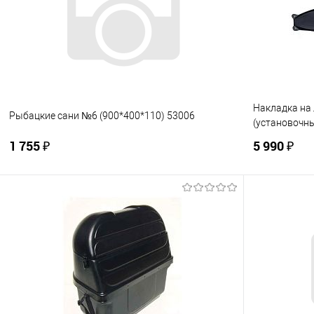
В избранное
В наличии
В избранно
Накладка на
Рыбацкие сани №6 (900*400*110) 53006
(установочн
1 755 ₽
5 990 ₽
В корзину
Купить в 1 клик
К сравнению
Купить в 1
В избранное
В наличии
В избранно