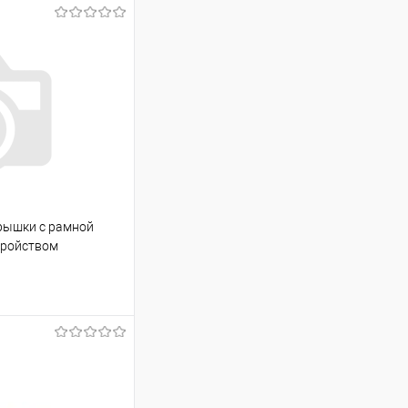
крышки с рамной
тройством
ину
К сравнению