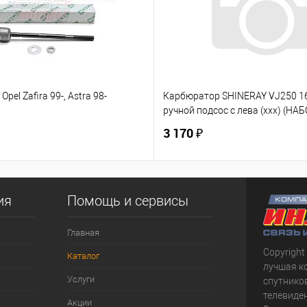
Opel Zafira 99-, Astra 98-
Карбюратор SHINERAY VJ250 
ручной подсос с лева (ххх) (НАБ
3 170 ₽
ия
Помощь и сервисы
Главная
Copyright
Каталог
лучшая к
Услуги
спутнико
телевиден
Акции