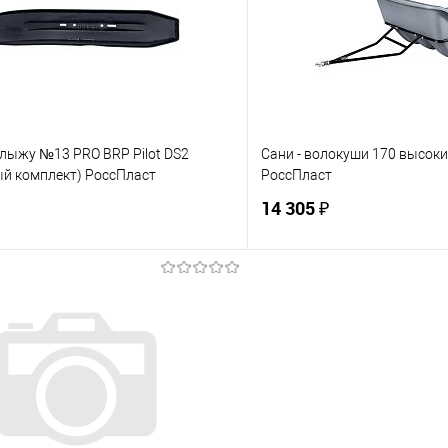
е
В наличии
В избранное
 лыжу №13 PRO BRP Pilot DS2
Сани - волокуши 170 высок
ый комплект) РоссПласт
РоссПласт
14 305 ₽
В корзину
В корз
 клик
К сравнению
Купить в 1 клик
е
В наличии
В избранное