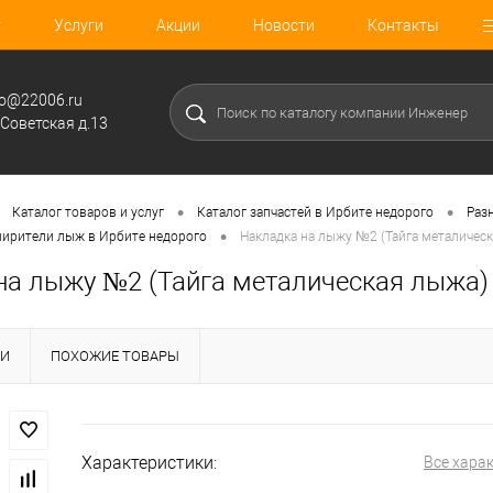
г
Услуги
Акции
Новости
Контакты
fo@22006.ru
.Советская д.13
•
•
Каталог товаров и услуг
Каталог запчастей в Ирбите недорого
Раз
•
ширители лыж в Ирбите недорого
Накладка на лыжу №2 (Тайга металичес
на лыжу №2 (Тайга металическая лыжа) 
КИ
ПОХОЖИЕ ТОВАРЫ
Характеристики:
Все хара