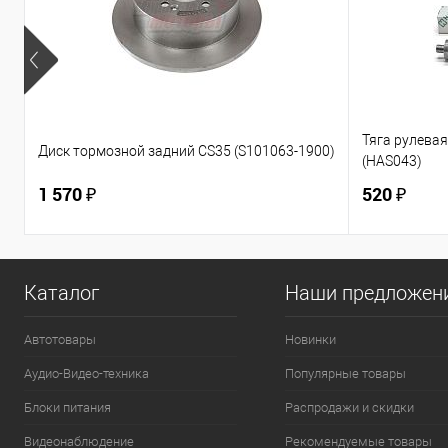
Тяга рулевая 
Диск тормозной задний CS35 (S101063-1900)
(HAS043)
1 570 ₽
520 ₽
Каталог
Наши предложен
Автотовары
Новинки
Аудио-Видео-техника
Популярные товары
Блоки питания
Распродажи и скидки
Видеонаблюдение
Рекомендуемые товары