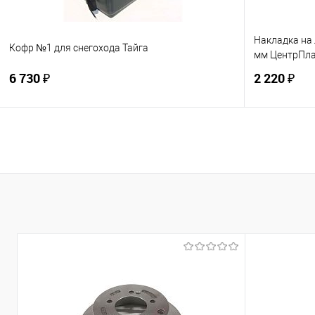
Накладка на
Кофр №1 для снегохода Тайга
мм ЦентрПл
6 730 ₽
2 220 ₽
В корзину
Купить в 1 клик
К сравнению
Купить в 1
В избранное
Под заказ
В избранно