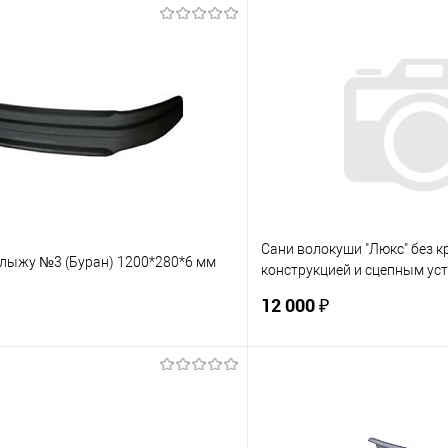
Сани волокуши "Люкс" без 
 лыжу №3 (Буран) 1200*280*6 мм
конструкцией и сцепным ус
1500*800*300 новинка
12 000 ₽
В корзину
В корз
 клик
К сравнению
Купить в 1 клик