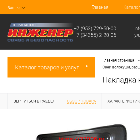
Главная
Катало
Ваш г.:
+7 (952) 729-50-00
in
+7 (34355) 2-20-06
ул
•
Главная страница
Каталог товаров и услуг
Сани-волокуши, рас
Накладка 
ВЕРНУТЬСЯ В РАЗДЕЛ
ОБЗОР ТОВАРА
ХАРАКТЕРИСТИ