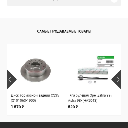
САМЫЕ ПРОДАВАЕМЫЕ ТОВАРЫ
Диск тормозной задний CS35
Тяга рулевая Opel Zafira 99-,
К
(S101063-1900)
Astra 98- (HAS043)
1
л
1 570 ₽
520 ₽
3