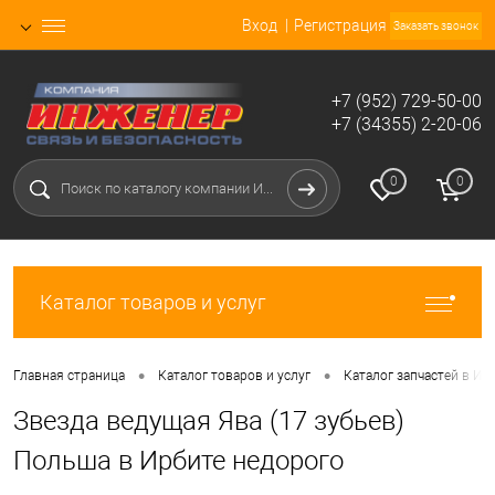
Вход
Регистрация
Заказать звонок
+7 (952) 729-50-00
+7 (34355) 2-20-06
0
0
Каталог товаров и услуг
•
•
Главная страница
Каталог товаров и услуг
Каталог запчастей в Ир
Звезда ведущая Ява (17 зубьев)
Польша в Ирбите недорого