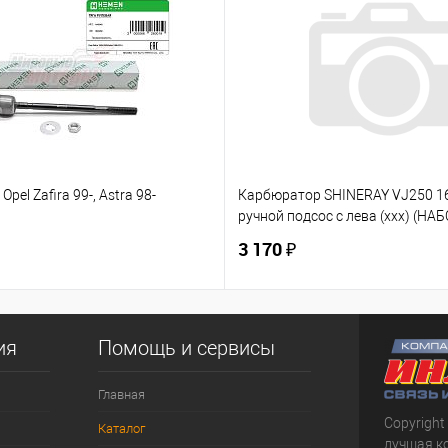
Opel Zafira 99-, Astra 98-
Карбюратор SHINERAY VJ250 
ручной подсос с лева (ххх) (НАБ
3 170 ₽
ия
Помощь и сервисы
Главная
Copyright
Каталог
лучшая к