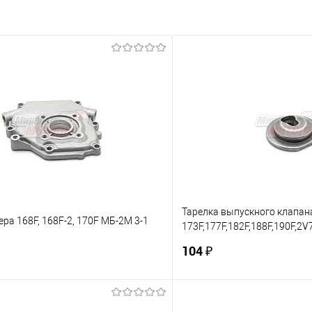
Тарелка выпускного клапан
ра 168F, 168F-2, 170F МБ-2М 3-1
173F,177F,182F,188F,190F,2
460
104 ₽
В корзину
В корз