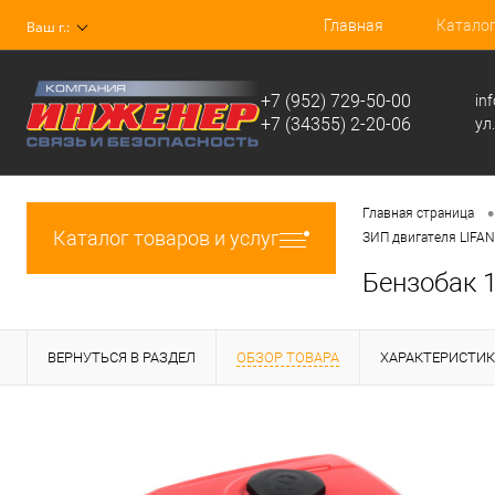
Главная
Катало
Ваш г.:
+7 (952) 729-50-00
in
+7 (34355) 2-20-06
ул
•
Главная страница
Каталог товаров и услуг
ЗИП двигателя LIFAN
Бензобак 1
ВЕРНУТЬСЯ В РАЗДЕЛ
ОБЗОР ТОВАРА
ХАРАКТЕРИСТИ