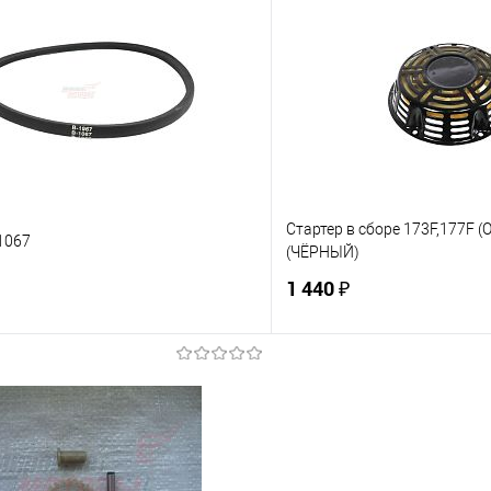
 клик
К сравнению
Купить в 1 клик
е
В наличии
В избранное
Стартер в сборе 173F,177F (
1067
(ЧЁРНЫЙ)
1 440 ₽
В корзину
В корз
 клик
К сравнению
Купить в 1 клик
е
В наличии
В избранное