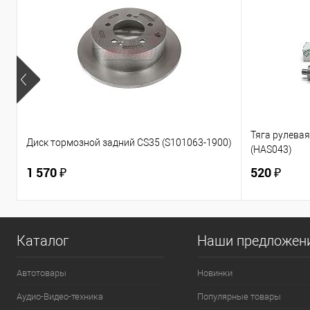
Тяга рулевая 
Диск тормозной задний CS35 (S101063-1900)
(HAS043)
1 570 ₽
520 ₽
Каталог
Наши предложен
Автотовары
Новинки
Аудио-Видео-техника
Популярные товары