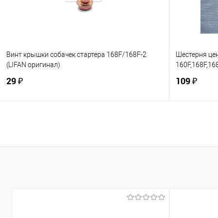
Винт крышки собачек стартера 168F/168F-2
Шестерня це
(LIFAN оригинал)
160F,168F,16
29 ₽
109 ₽
В корзину
Купить в 1 клик
К сравнению
Купить в 1
В избранное
В наличии
В избранно