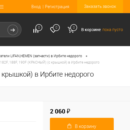
Заказать звонок
Вход
Регистрация
0
0
0
В корзине
пока пусто
•
атели LIFAN,HEMEN (запчасти) в Ирбите недорого
, 182F, 188F, 190F (КРАСНЫЙ) (с крышкой) в Ирбите недорого
с крышкой) в Ирбите недорого
2 060 ₽
В корзину