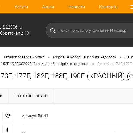
г
Услуги
Акции
Новости
Контакты
fo@22006.ru
.Советская д.13
•
•
Каталог товаров и услуг
Мировые моторы в Ирбите недорого
Двиг
•
 152F-192F,GS200E (бензиновый) в Ирбите недорого
Бензобак 173F, 177F
73F, 177F, 182F, 188F, 190F (КРАСНЫЙ) (
КИ
ПОХОЖИЕ ТОВАРЫ
Артикул:
56141