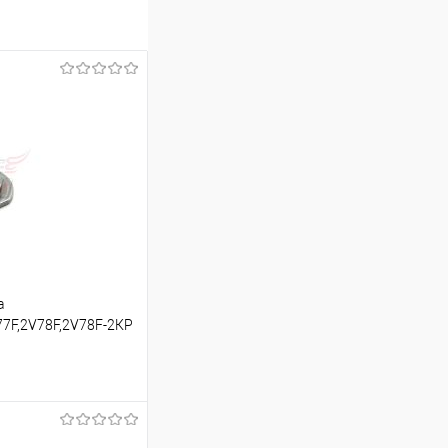
а
V77F,2V78F,2V78F-2КР
ину