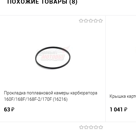
ПОХОЖИЕ ТОВАРЫ (8)
Прокладка поплавковой камеры карбюратора
Крышка карте
160F/168F/168F-2/170F (16216)
63 ₽
1 041 ₽
В корзину