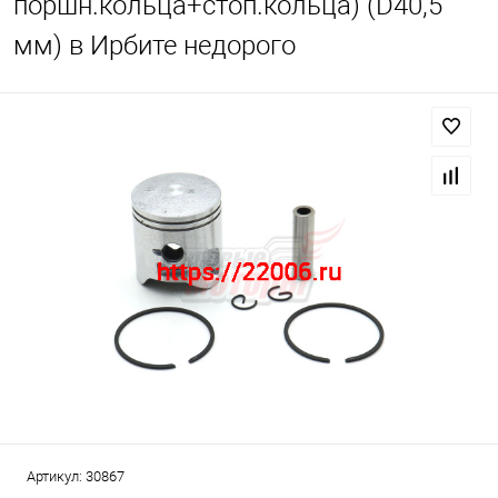
поршн.кольца+стоп.кольца) (D40,5
мм) в Ирбите недорого
Артикул:
30867