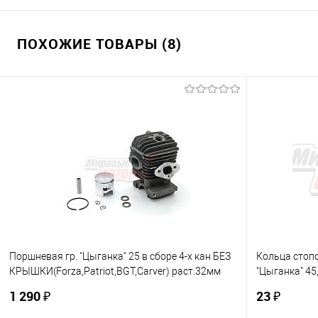
ПОХОЖИЕ ТОВАРЫ (8)
Поршневая гр. "Цыганка" 25 в сборе 4-х кан БЕЗ
Кольца стоп
КРЫШКИ(Forza,Patriot,BGT,Carver) раст.32мм
"Цыганка" 45
вп.патр
(Forza,Patrio
1 290 ₽
23 ₽