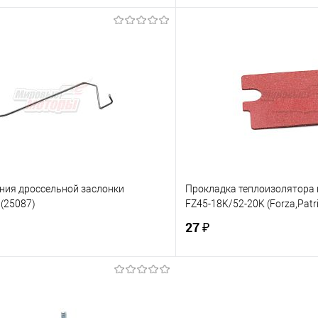
В корзину
В корз
 клик
К сравнению
Купить в 1 клик
е
В наличии
В избранное
ения дроссельной заслонки
Прокладка теплоизолятора
 (25087)
FZ45-18K/52-20K (Forza,Patr
27 ₽
В корзину
В корз