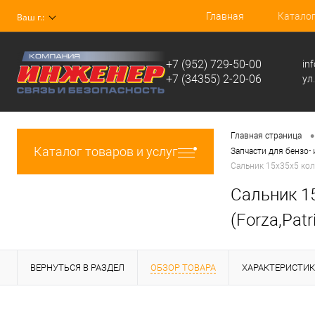
Главная
Катало
Ваш г.:
+7 (952) 729-50-00
in
+7 (34355) 2-20-06
ул
•
Главная страница
Каталог товаров и услуг
Запчасти для бензо-
Сальник 15х35х5 коле
Сальник 1
(Forza,Pat
ВЕРНУТЬСЯ В РАЗДЕЛ
ОБЗОР ТОВАРА
ХАРАКТЕРИСТИ