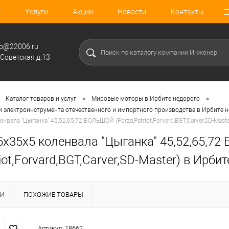
г
Услуги
Акции
Новости
Контакты
fo@22006.ru
.Советская д.13
•
•
Каталог товаров и услуг
Мировые моторы в Ирбите недорого
 и электроинструмента отечественного и импортного производства в Ирбите 
нвала "Цыганка" 45,52,65,72 БОЛЬШОЙ (Forza,Patriot,Forvard,BGT,Carver,SD-Mast
5х35х5 коленвала "Цыганка" 45,52,65,7
riot,Forvard,BGT,Carver,SD-Master) в Ирби
КИ
ПОХОЖИЕ ТОВАРЫ
Артикул:
18662