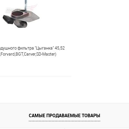
 клик
К сравнению
Купить в 1 клик
е
В наличии
В избранное
здушного фильтра "Цыганка" 45,52
t,Forvard,BGT,Carver,SD-Master)
В корзину
 клик
К сравнению
е
В наличии
САМЫЕ ПРОДАВАЕМЫЕ ТОВАРЫ