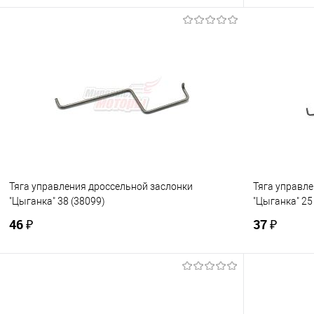
В корзину
Купить в 1 клик
К сравнению
Купить в 1
В избранное
В наличии
В избранно
Тяга управления дроссельной заслонки
Тяга управл
"Цыганка" 38 (38099)
"Цыганка" 25
46 ₽
37 ₽
В корзину