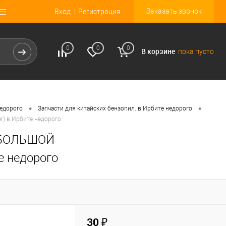
Заказать звонок
Вход
Регистрация
0
0
0
В корзине
пока пусто
•
•
недорого
Запчасти для китайских бензопил. в Ирбите недорого
er) в Ирбите недорого
2 БОЛЬШОЙ
те недорого
30 ₽