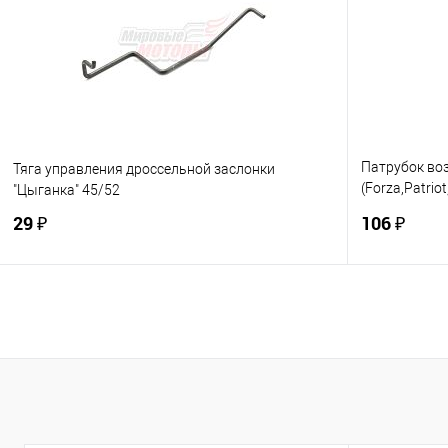
Купить в 1 клик
К сравнению
Купить в 1
В избранное
В наличии
В избранно
Патрубок во
Тяга управления дроссельной заслонки
(Forza,Patrio
"Цыганка" 45/52
(коллектор)
29 ₽
106 ₽
В корзину
Купить в 1 клик
К сравнению
Купить в 1
В избранное
В наличии
В избранно