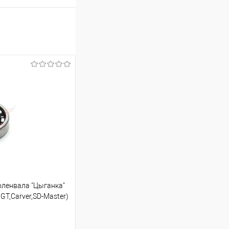
оленвала "Цыганка"
BGT,Carver,SD-Master)