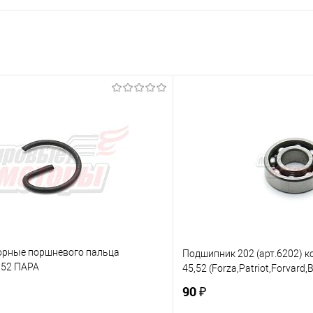
орные поршневого пальца
Подшипник 202 (арт.6202) к
,52 ПАРА
45,52 (Forza,Patriot,Forvard,
t,Forvard,BGT,Carver,SD-Master)
90 ₽