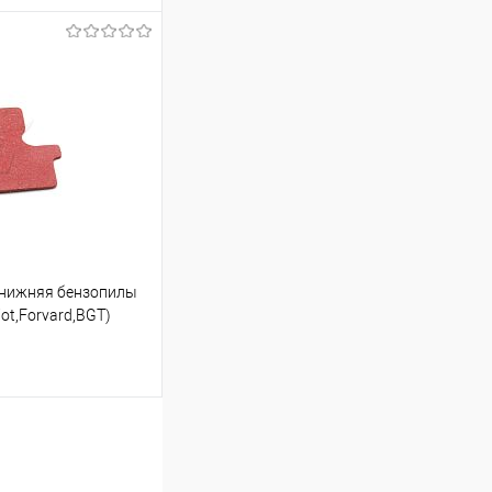
ину
К сравнению
В наличии
 нижняя бензопилы
iot,Forvard,BGT)
ину