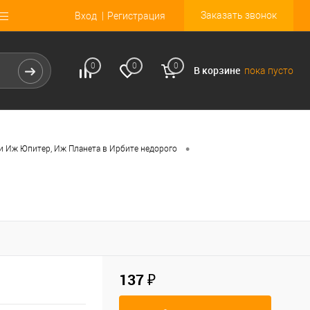
Заказать звонок
Вход
Регистрация
0
0
0
В корзине
пока пусто
•
и Иж Юпитер, Иж Планета в Ирбите недорого
137 ₽