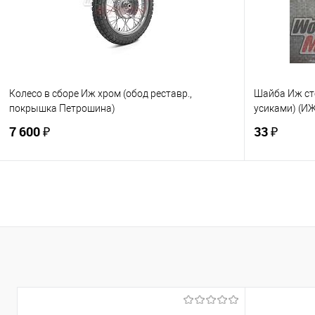
В избранное
В наличии
В избранно
Колесо в сборе Иж хром (обод реставр.,
Шайба Иж ст
покрышка Петрошина)
усиками) (ИЖ
7 600 ₽
33 ₽
В корзину
Купить в 1 клик
К сравнению
Купить в 1
В избранное
В наличии
В избранно