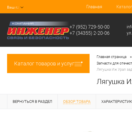
Главная
Катало
Ваш г.:
+7 (952) 729-50-00
in
+7 (34355) 2-20-06
ул
•
Главная страница
Каталог товаров и услуг
Запчасти для отечес
Лягушка Иж Урал за
Лягушка И
ВЕРНУТЬСЯ В РАЗДЕЛ
ОБЗОР ТОВАРА
ХАРАКТЕРИСТИ