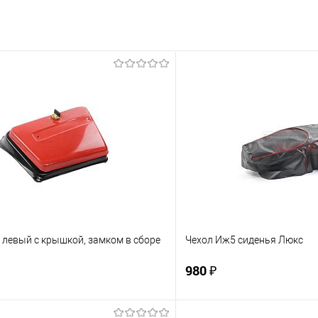
 левый с крышкой, замком в сборе
Чехол Иж5 сиденья Люкс
980 ₽