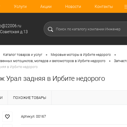
г
Услуги
Акции
Новости
Контакты
fo@22006.ru
.Советская д.13
•
•
Каталог товаров и услуг
Мировые моторы в Ирбите недорого
•
твенных мотоциклов, мопедов и веломоторов в Ирбите недорого
Запчаст
дняя в Ирбите недорого
ж Урал задняя в Ирбите недорого
КИ
ПОХОЖИЕ ТОВАРЫ
Артикул:
00167