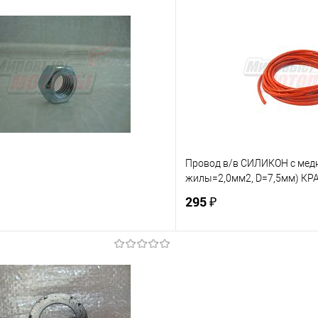
В корзину
В корз
 клик
К сравнению
Купить в 1 клик
е
В наличии
В избранное
Провод в/в СИЛИКОН с медн
жилы=2,0мм2, D=7,5мм) К
295 ₽
В корзину
В корз
 клик
К сравнению
Купить в 1 клик