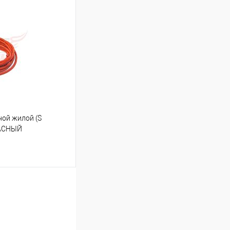
ину
К сравнению
В наличии
ой жилой (S
РАСНЫЙ
ину
К сравнению