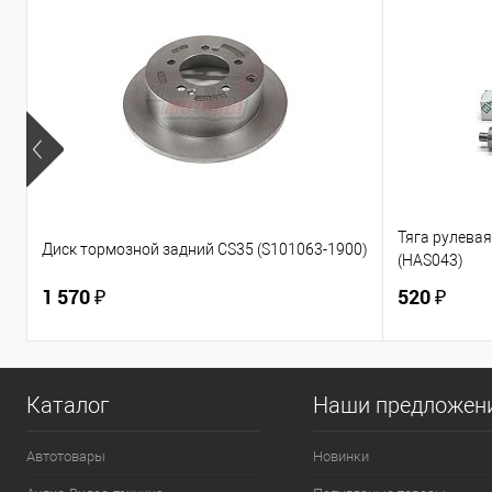
Тяга рулевая 
Диск тормозной задний CS35 (S101063-1900)
(HAS043)
1 570 ₽
520 ₽
Каталог
Наши предложен
Автотовары
Новинки