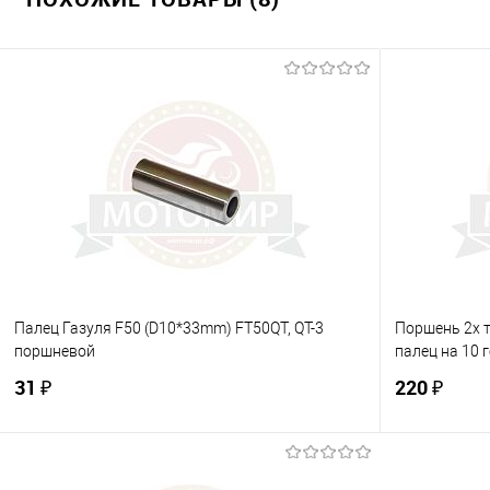
Палец Газуля F50 (D10*33mm) FT50QT, QT-3
Поршень 2х т
поршневой
палец на 10 
31 ₽
220 ₽
В корзину