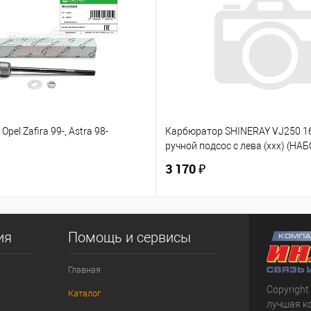
Opel Zafira 99-, Astra 98-
Карбюратор SHINERAY VJ250 
ручной подсос с лева (ххх) (НАБ
3 170 ₽
ия
Помощь и сервисы
Главная
Copyright
Каталог
лучшая к