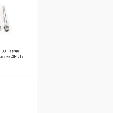
К сравнению
В наличии
00 "Газуля"
анник DIN 912
ину
К сравнению
В наличии