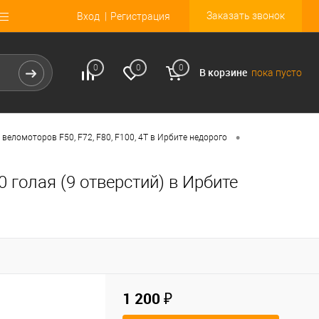
Заказать звонок
Вход
Регистрация
0
0
0
В корзине
пока пусто
•
 веломоторов F50, F72, F80, F100, 4Т в Ирбите недорого
0 голая (9 отверстий) в Ирбите
1 200 ₽