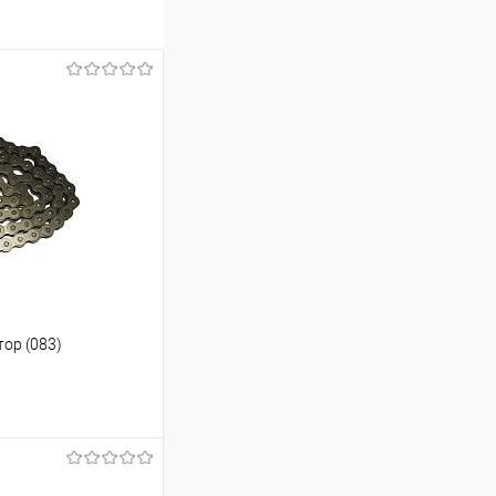
тор (083)
ину