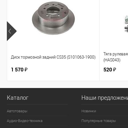
Тяга рулевая 
Диск тормозной задний CS35 (S101063-1900)
(HAS043)
1 570 ₽
520 ₽
Каталог
Наши предложен
Автотовары
Новинки
Аудио-Видео-техника
Популярные товары