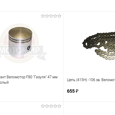
акт Веломотор F80 "Газуля" 47 мм
Цепь (415H) -106 зв. Веломо
голый
655 ₽
В корзину
В корз