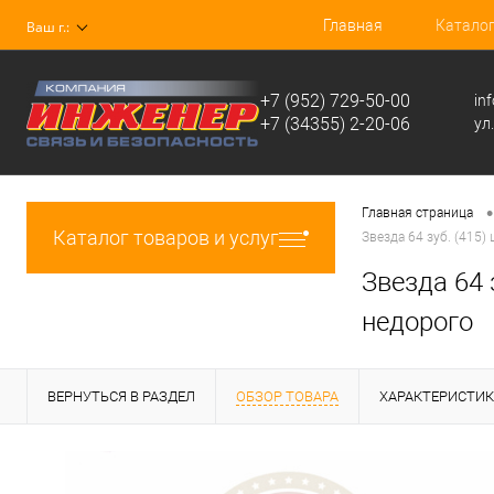
Главная
Катало
Ваш г.:
+7 (952) 729-50-00
in
+7 (34355) 2-20-06
ул
•
Главная страница
Каталог товаров и услуг
Звезда 64 зуб. (415)
Звезда 64 
недорого
ВЕРНУТЬСЯ В РАЗДЕЛ
ОБЗОР ТОВАРА
ХАРАКТЕРИСТИ