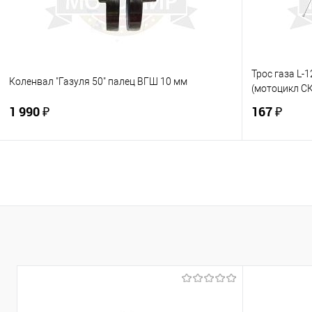
Трос газа L-
Коленвал "Газуля 50" палец ВГШ 10 мм
(мотоцикл С
1 990 ₽
167 ₽
В корзину
Купить в 1 клик
К сравнению
Купить в 1
В избранное
В наличии
В избранно