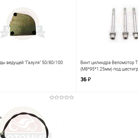
 клик
К сравнению
Купить в 1 клик
е
В наличии
В избранное
ды ведущей "Газуля" 50/80/100
Винт цилиндра Веломотор Т1
(М8*95*1.25мм) под шестигр
36 ₽
В корзину
В корз
 клик
К сравнению
Купить в 1 клик
е
В наличии
В избранное