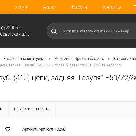
г
Услуги
Акции
Новости
Контакты
fo@22006.ru
.Советская д.13
•
•
Каталог товаров и услуг
Мотомир в Ирбите недорого
Запчасти для
 цепи, задняя "Газуля" F50/72/80 голая (9 отверстий) в Ирбите недорого
зуб. (415) цепи, задняя "Газуля" F50/72/8
КИ
ПОХОЖИЕ ТОВАРЫ
Артикул:
Артикул: 40298