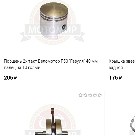
Купить в 1 клик
К сравнению
Купить в 1
В избранное
В наличии
В избранно
Поршень 2х такт Веломотор F50 "Газуля" 40 мм
Крышка звез
палец на 10 голый
задняя
205 ₽
176 ₽
В корзину
Купить в 1 клик
К сравнению
Купить в 1
В избранное
В наличии
В избранно