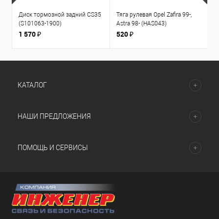
Диск тормозной задний CS35
Тяга рулевая Opel Zafira 99-,
К
(S101063-1900)
Astra 98- (HAS043)
1
л
1 570 ₽
520 ₽
3
КАТАЛОГ
НАШИ ПРЕДЛОЖЕНИЯ
ПОМОЩЬ И СЕРВИСЫ