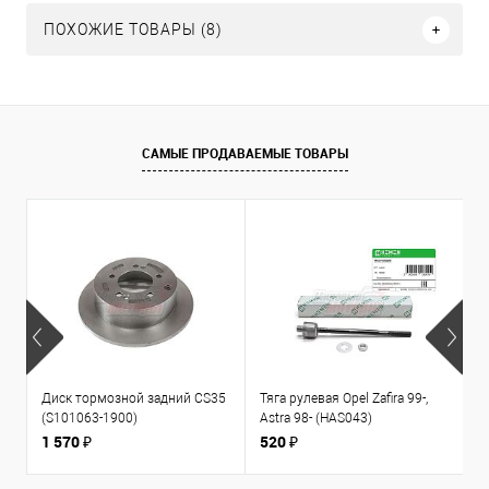
ПОХОЖИЕ ТОВАРЫ (8)
САМЫЕ ПРОДАВАЕМЫЕ ТОВАРЫ
Диск тормозной задний CS35
Тяга рулевая Opel Zafira 99-,
К
(S101063-1900)
Astra 98- (HAS043)
1
л
1 570 ₽
520 ₽
3